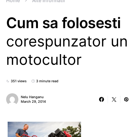
Home
Alte Informatii
Cum sa folosesti
corespunzator un
motocultor
351 views
3 minute read
Nelu Hanganu
March 29, 2014