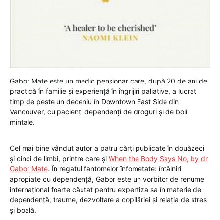
Gabor Mate este un medic pensionar care, după 20 de ani de
practică în familie și experiență în îngrijiri paliative, a lucrat
timp de peste un deceniu în Downtown East Side din
Vancouver, cu pacienți dependenți de droguri și de boli
mintale.
Cel mai bine vândut autor a patru cărți publicate în douăzeci
și cinci de limbi, printre care și
When the Body Says No, by dr
Gabor Mate
. În regatul fantomelor înfometate: întâlniri
apropiate cu dependență, Gabor este un vorbitor de renume
internațional foarte căutat pentru expertiza sa în materie de
dependență, traume, dezvoltare a copilăriei și relația de stres
și boală.