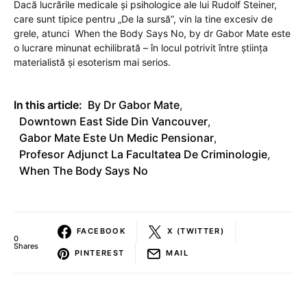
Dacă lucrările medicale și psihologice ale lui Rudolf Steiner,
care sunt tipice pentru „De la sursă”, vin la tine excesiv de
grele, atunci When the Body Says No, by dr Gabor Mate este
o lucrare minunat echilibrată – în locul potrivit între știința
materialistă și esoterism mai serios.
In this article:
By Dr Gabor Mate
,
Downtown East Side Din Vancouver
,
Gabor Mate Este Un Medic Pensionar
,
Profesor Adjunct La Facultatea De Criminologie
,
When The Body Says No
FACEBOOK
X (TWITTER)
0
Shares
PINTEREST
MAIL