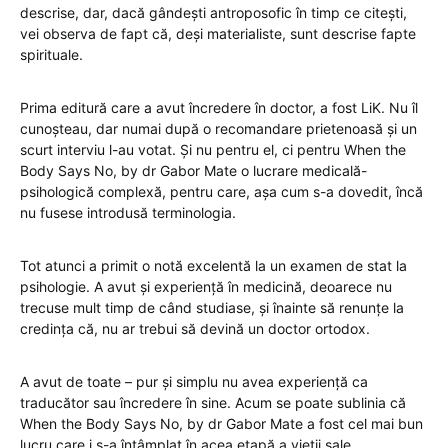
descrise, dar, dacă gândești antroposofic în timp ce citești,
vei observa de fapt că, deși materialiste, sunt descrise fapte
spirituale.
Prima editură care a avut încredere în doctor, a fost LiK. Nu îl
cunoșteau, dar numai după o recomandare prietenoasă și un
scurt interviu l-au votat. Și nu pentru el, ci pentru When the
Body Says No, by dr Gabor Mate o lucrare medicală-
psihologică complexă, pentru care, așa cum s-a dovedit, încă
nu fusese introdusă terminologia.
Tot atunci a primit o notă excelentă la un examen de stat la
psihologie. A avut și experiență în medicină, deoarece nu
trecuse mult timp de când studiase, și înainte să renunțe la
credința că, nu ar trebui să devină un doctor ortodox.
A avut de toate – pur și simplu nu avea experiență ca
traducător sau încredere în sine. Acum se poate sublinia că
When the Body Says No, by dr Gabor Mate a fost cel mai bun
lucru care i s-a întâmplat în acea etapă a vieții sale.