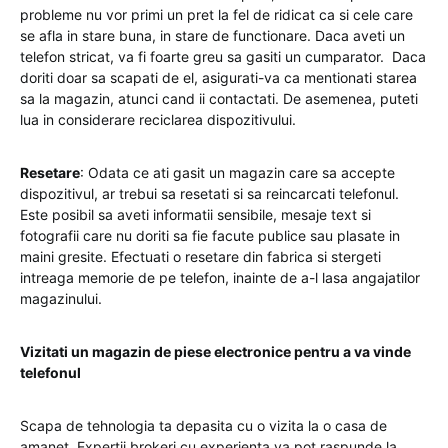
probleme nu vor primi un pret la fel de ridicat ca si cele care
se afla in stare buna, in stare de functionare. Daca aveti un
telefon stricat, va fi foarte greu sa gasiti un cumparator. Daca
doriti doar sa scapati de el, asigurati-va ca mentionati starea
sa la magazin, atunci cand ii contactati. De asemenea, puteti
lua in considerare reciclarea dispozitivului.
Resetare
: Odata ce ati gasit un magazin care sa accepte
dispozitivul, ar trebui sa resetati si sa reincarcati telefonul.
Este posibil sa aveti informatii sensibile, mesaje text si
fotografii care nu doriti sa fie facute publice sau plasate in
maini gresite. Efectuati o resetare din fabrica si stergeti
intreaga memorie de pe telefon, inainte de a-l lasa angajatilor
magazinului.
Vizitati un magazin de piese electronice pentru a va vinde
telefonul
Scapa de tehnologia ta depasita cu o vizita la o casa de
amanet. Expertii brokeri cu experienta va pot raspunde la