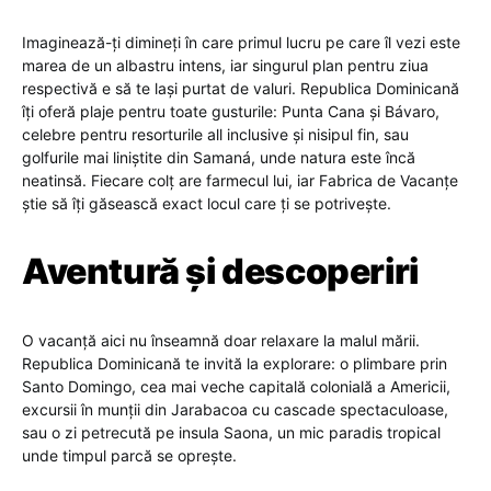
Imaginează-ți dimineți în care primul lucru pe care îl vezi este
marea de un albastru intens, iar singurul plan pentru ziua
respectivă e să te lași purtat de valuri. Republica Dominicană
îți oferă plaje pentru toate gusturile: Punta Cana și Bávaro,
celebre pentru resorturile all inclusive și nisipul fin, sau
golfurile mai liniștite din Samaná, unde natura este încă
neatinsă. Fiecare colț are farmecul lui, iar Fabrica de Vacanțe
știe să îți găsească exact locul care ți se potrivește.
Aventură și descoperiri
O vacanță aici nu înseamnă doar relaxare la malul mării.
Republica Dominicană te invită la explorare: o plimbare prin
Santo Domingo, cea mai veche capitală colonială a Americii,
excursii în munții din Jarabacoa cu cascade spectaculoase,
sau o zi petrecută pe insula Saona, un mic paradis tropical
unde timpul parcă se oprește.