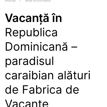
Home
Alte Informatii
Vacanță în
Republica
Dominicană –
paradisul
caraibian alături
de Fabrica de
Vacanțe