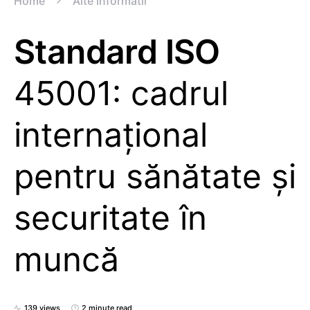
Home
Alte Informatii
Standard ISO
45001: cadrul
internațional
pentru sănătate și
securitate în
muncă
139 views
2 minute read