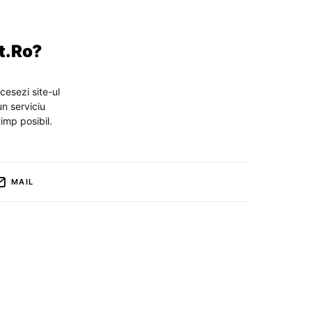
t.Ro?
ccesezi site-ul
un serviciu
timp posibil.
MAIL