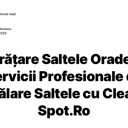
inute read
dorescu
 2025
ățare Saltele Orad
rvicii Profesionale
ălare Saltele cu Cle
Spot.Ro