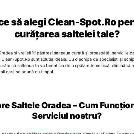
ce să alegi Clean-Spot.Ro pe
curățarea saltelei tale?
Oradea și vrei să îți păstrezi salteaua curată și proaspătă, serviciile 
 Clean-Spot.Ro sunt soluția ideală. Cu o echipă de specialiști și ech
gurăm că salteaua ta va beneficia de o spălare temeinică, eliminând m
ienii care se adună cu timpul.
re Saltele Oradea – Cum Funcți
Serviciul nostru?
, procesul de
spălare saltele Oradea
este simplu și eficient. În doar