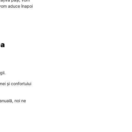
o vom aduce înapoi
ea
gii.
mei și confortului
anuală, noi ne