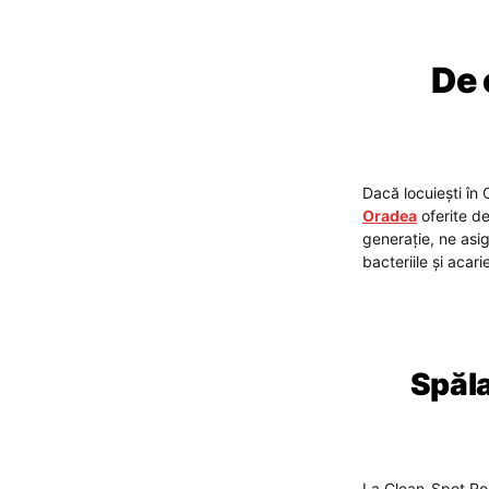
De 
Dacă locuiești în 
Oradea
oferite de
generație, ne asi
bacteriile și acar
Spăla
La Clean-Spot.Ro