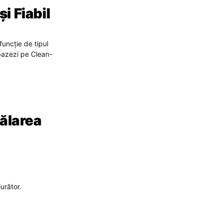
i Fiabil
 funcție de tipul
 bazezi pe Clean-
ălarea
urător.