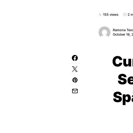
155 views
2 m
Ramona Teo
October 16,
Cur
Se
Sp