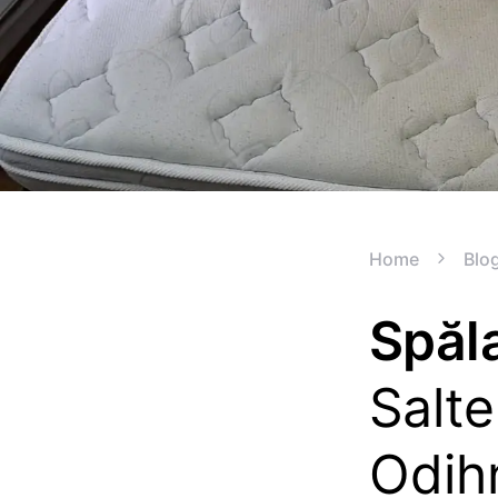
Home
Blo
Spăla
Salt
Odih