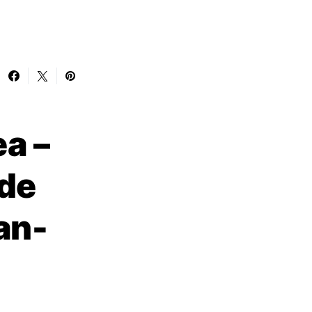
ea –
 de
an-