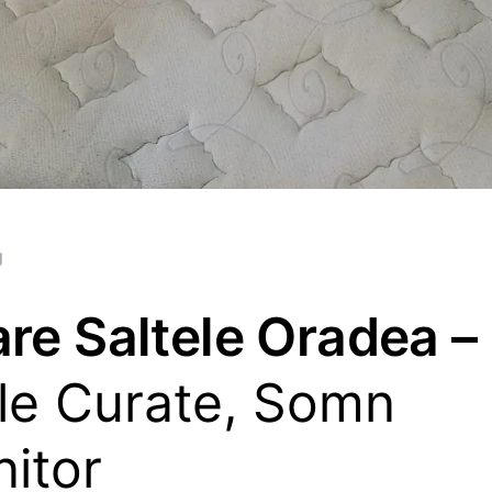
g
re Saltele Oradea –
ele Curate, Somn
nitor