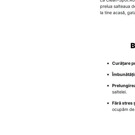
prelua salteaua de
la tine acasă, gata
B
Curățare p
Îmbunătățir
Prelungirea
saltelei.
Fără stres ș
ocupăm de 