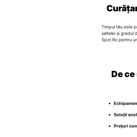
Curățar
Timpul tău este p
saltelei și gradu
Spot.Ro pentru un 
De ce
Echipament
Soluții eco
Prețuri com