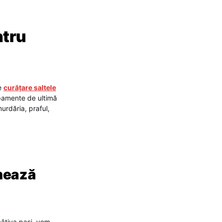
ntru
de
curățare saltele
ipamente de ultimă
urdăria, praful,
onează
 câțiva pași, vom