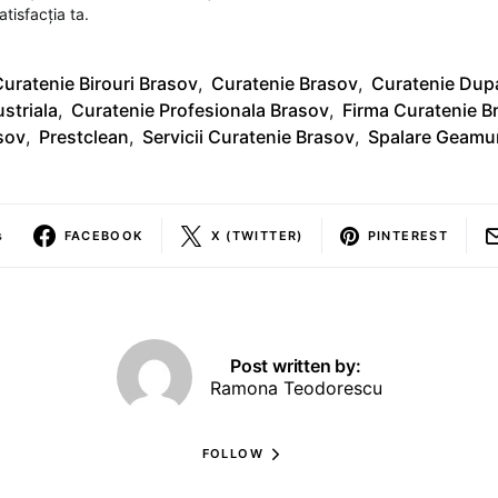
atisfacția ta.
uratenie Birouri Brasov
,
Curatenie Brasov
,
Curatenie Dup
striala
,
Curatenie Profesionala Brasov
,
Firma Curatenie B
sov
,
Prestclean
,
Servicii Curatenie Brasov
,
Spalare Geamur
s
FACEBOOK
X (TWITTER)
PINTEREST
Post written by:
Ramona Teodorescu
FOLLOW