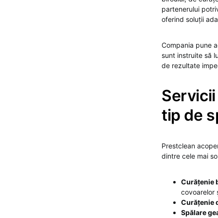
partenerului potri
oferind soluții ada
Compania pune acc
sunt instruite să 
de rezultate impec
Servici
tip de s
Prestclean acoperă
dintre cele mai sol
Curățenie b
covoarelor ș
Curățenie 
Spălare gea