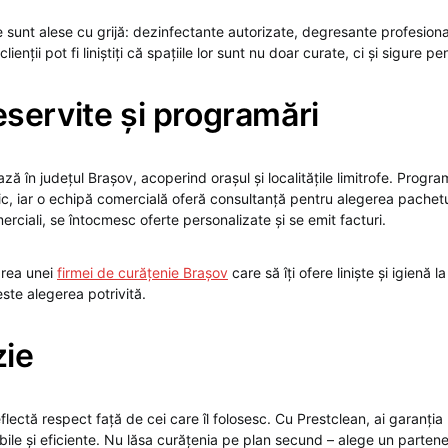
sunt alese cu grijă: dezinfectante autorizate, degresante profesionale
clienții pot fi liniștiți că spațiile lor sunt nu doar curate, ci și sigure p
servite și programări
ză în județul Brașov, acoperind orașul și localitățile limitrofe. Progra
ic, iar o echipă comercială oferă consultanță pentru alegerea pachetul
merciali, se întocmesc oferte personalizate și se emit facturi.
area unei
firmei de curățenie Brașov
care să îți ofere liniște și igienă la
este alegerea potrivită.
zie
flectă respect față de cei care îl folosesc. Cu Prestclean, ai garanția 
ibile și eficiente. Nu lăsa curățenia pe plan secund – alege un parten