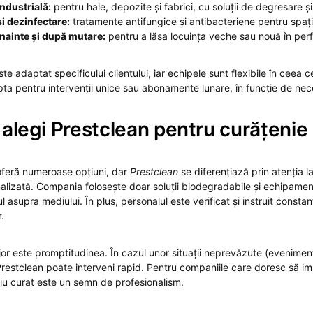
ndustrială:
pentru hale, depozite și fabrici, cu soluții de degresare ș
și dezinfectare:
tratamente antifungice și antibacteriene pentru spații
nainte și după mutare:
pentru a lăsa locuința veche sau nouă în perf
ste adaptat specificului clientului, iar echipele sunt flexibile în ceea c
ta pentru intervenții unice sau abonamente lunare, în funcție de nece
 alegi Prestclean pentru curățenie
oferă numeroase opțiuni, dar
Prestclean
se diferențiază prin atenția la 
lizată. Compania folosește doar soluții biodegradabile și echipame
asupra mediului. În plus, personalul este verificat și instruit consta
r.
jor este promptitudinea. În cazul unor situații neprevăzute (evenime
Prestclean poate interveni rapid. Pentru companiile care doresc să i
ațiu curat este un semn de profesionalism.