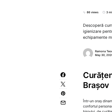
86 views
3 mi
Descoperă cum P
igienizare pentr
echipamente mod
Ramona Teo
May 30, 202
Curățen
Brașov
Într-un oraș dina
confortul personal
biroului, de cură