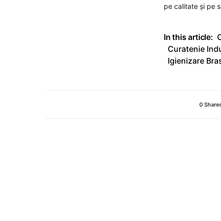
pe calitate și pe s
In this article:
C
Curatenie Indu
Igienizare Bra
0 Share