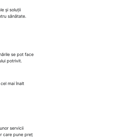
 și soluții
entru sănătate.
mările se pot face
ui potrivit.
 cel mai înalt
unor servicii
er care pune preț