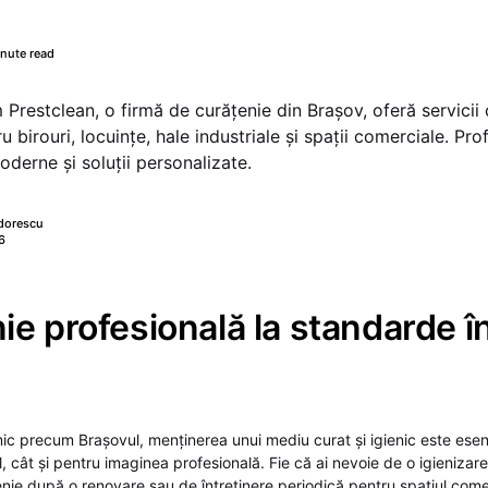
nute read
restclean, o firmă de curățenie din Brașov, oferă servicii
u birouri, locuințe, hale industriale și spații comerciale. Pro
erne și soluții personalizate.
dorescu
6
ie profesională la standarde în
mic precum Brașovul, menținerea unui mediu curat și igienic este esen
, cât și pentru imaginea profesională. Fie că ai nevoie de o igienizar
țenie după o renovare sau de întreținere periodică pentru spațiul come