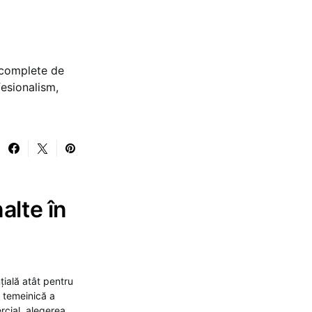
 complete de
fesionalism,
alte în
țială atât pentru
e temeinică a
rcial, alegerea