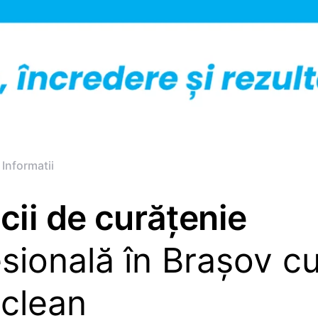
 Informatii
cii de curățenie
sională în Brașov c
tclean