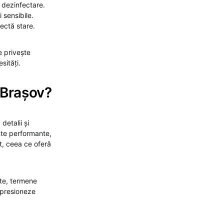
i dezinfectare.
 sensibile.
ectă stare.
e privește
sități.
 Brașov?
detalii și
nte performante,
nt, ceea ce oferă
nte, termene
mpresioneze