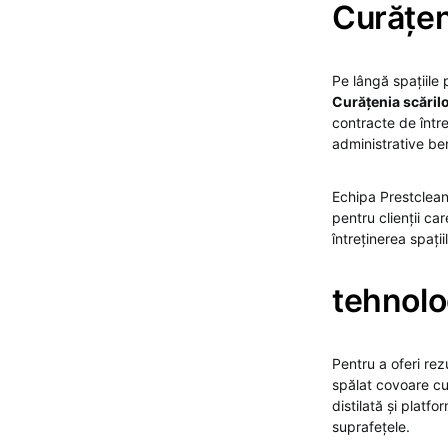
Curățeni
Pe lângă spațiile 
Curățenia scărilo
contracte de între
administrative be
Echipa Prestclea
pentru clienții car
întreținerea spați
tehnolo
Pentru a oferi re
spălat covoare cu
distilată și platf
suprafețele.