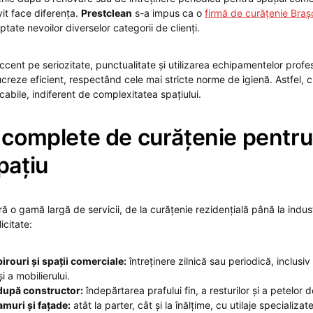
vit face diferența.
Prestclean
s-a impus ca o
firmă de curățenie Braș
ptate nevoilor diverselor categorii de clienți.
ent pe seriozitate, punctualitate și utilizarea echipamentelor profes
lucreze eficient, respectând cele mai stricte norme de igienă. Astfel, c
abile, indiferent de complexitatea spațiului.
i complete de curățenie pentru
pațiu
 o gamă largă de servicii, de la curățenie rezidențială până la indust
icitate:
irouri și spații comerciale:
întreținere zilnică sau periodică, inclusiv
i a mobilierului.
după constructor:
îndepărtarea prafului fin, a resturilor și a petelor 
muri și fațade:
atât la parter, cât și la înălțime, cu utilaje specializate