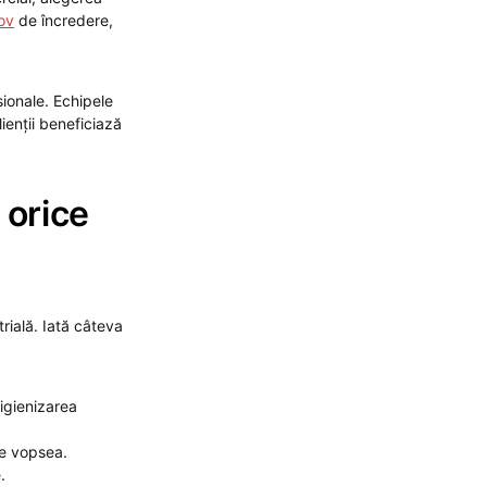
ov
de încredere,
ionale. Echipele
lienții beneficiază
 orice
rială. Iată câteva
 igienizarea
de vopsea.
.