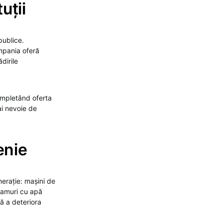
uții
publice.
ompania oferă
dirile
ompletând oferta
 ai nevoie de
enie
nerație: mașini de
eamuri cu apă
ră a deteriora