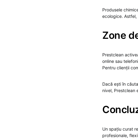
Produsele chimice 
ecologice. Astfel, 
Zone de
Prestclean activea
online sau telefon
Pentru clienții co
Dacă ești în căut
nivel, Prestclean 
Conclu
Un spațiu curat re
profesionale, flex