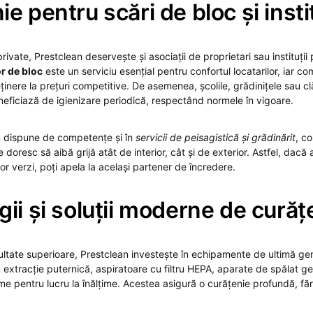
e pentru scări de bloc și instit
private, Prestclean deservește și asociații de proprietari sau instituții 
r de bloc
este un serviciu esențial pentru confortul locatarilor, iar c
ținere la prețuri competitive. De asemenea, școlile, grădinițele sau clă
neficiază de igienizare periodică, respectând normele în vigoare.
n dispune de competențe și în
servicii de peisagistică și grădinărit
, c
e doresc să aibă grijă atât de interior, cât și de exterior. Astfel, dacă
ilor verzi, poți apela la același partener de încredere.
gii și soluții moderne de curăț
zultate superioare, Prestclean investește în echipamente de ultimă ge
 extracție puternică, aspiratoare cu filtru HEPA, aparate de spălat g
orme pentru lucru la înălțime. Acestea asigură o curățenie profundă, fă