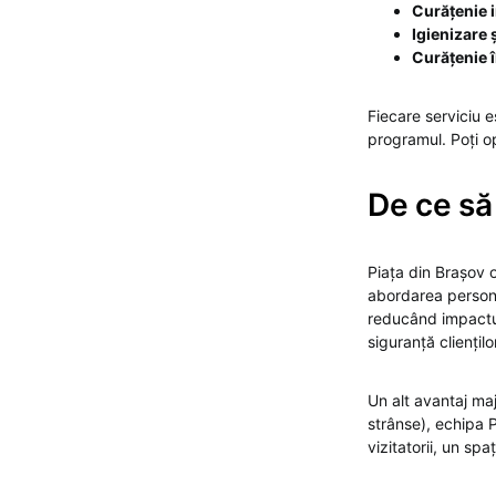
Curățenie i
Igienizare 
Curățenie î
Fiecare serviciu e
programul. Poți op
De ce să
Piața din Brașov 
abordarea persona
reducând impactul 
siguranță cliențilo
Un alt avantaj ma
strânse), echipa 
vizitatorii, un sp