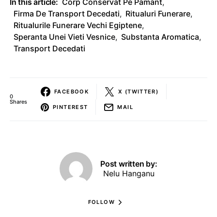
In this article:
Corp Conservat Pe Pamant
,
Firma De Transport Decedati
,
Ritualuri Funerare
,
Ritualurile Funerare Vechi Egiptene
,
Speranta Unei Vieti Vesnice
,
Substanta Aromatica
,
Transport Decedati
FACEBOOK
X (TWITTER)
0
Shares
PINTEREST
MAIL
Post written by:
Nelu Hanganu
FOLLOW