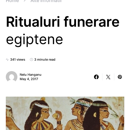
Home
Alte Informatii
Ritualuri funerare
egiptene
341 views
3 minute read
Nelu Hanganu
May 4, 2017