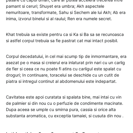
pamant si ceruri; Shuyet era umbra; Akh aspectele
nemuritoare, transformate, Sahu si Sechem ale lui Akh; Ab era
inima, izvorul binelui si al raului; Ren era numele secret.
Khat trebuia sa existe pentru ca si Ka si Ba sa se recunoasca
si astfel corpul trebuia sa fie pastrat cat mai intact posibil.
Corpul decedatului, in cel mai scump tip de inmormantare, era
asezat pe o masa si creierul era inlaturat prin nari cu un carlig
de fier si ceea ce nu poate fi atins cu carligul este spalat cu
droguri; In continuare, toracelui se deschide cu un cutit de
piatra si intregul continut al abdomenului este indepartat.
Cavitatea este apoi curatata si spalata bine, mai intai cu vin
de palmier si din nou cu o perfuzie de condimente macinate.
Dupa aceea se umple cu smirna pura, cassia si orice alta
substanta aromatica, cu exceptia tamaiei, si cusuta din nou .