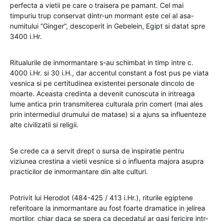
perfecta a vietii pe care o traisera pe pamant. Cel mai
timpuriu trup conservat dintr-un mormant este cel al asa-
numitului “Ginger”, descoperit in Gebelein, Egipt si datat spre
3400 i.Hr.
Ritualurile de inmormantare s-au schimbat in timp intre c.
4000 i.Hr. si 30 i.H., dar accentul constant a fost pus pe viata
vesnica si pe certitudinea existentei personale dincolo de
moarte. Aceasta credinta a devenit cunoscuta in intreaga
lume antica prin transmiterea culturala prin comert (mai ales
prin intermediul drumului de matase) si a ajuns sa influenteze
alte civilizatii si religii.
Se crede ca a servit drept o sursa de inspiratie pentru
viziunea crestina a vietii vesnice si o influenta majora asupra
practicilor de inmormantare din alte culturi.
Potrivit lui Herodot (484-425 / 413 i.Hr.), riturile egiptene
referitoare la inmormantare au fost foarte dramatice in jelirea
mortilor, chiar daca se spera ca decedatul ar gasi fericire intr-