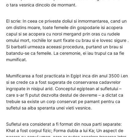
o tara vesnica dincolo de mormant.
El scrie: In ceea ce priveste doliul si inmormantarea, cand un
om distins moare, toate femeile din gospodarie isi acopera
capul si se acopera cu noroi mergand prin oras cu rudele
omului mort, rochiile lor sunt fixate cu brau si e lovesc sigure .
Si barbatii urmeaza aceeasi procedura, purtand un brau si
batandu-se ca femeile. La ceremonie, ei iau trupul ca sa fie
mumificat.
Mumificarea a fost practicata in Egipt inca din anul 3500 i.en
si se crede ca a fost sugerata de conservarea cadavrelor
ingropate in nisipul arid. Conceptul egiptean al sufletului –
care s-ar fi putut dezvolta destul de devreme – a dictat ca
trebuie sa existe un corp conservat pe pamant pentru ca
sufletul sa aiba speranta unei vieti vesnice.
Sufletul era considerat a fi format din noua parti separate:
Khat a fost corpul fizic; Forma dubla a lui Ka; Un aspect de
pasare cu capul uman, care ar putea accelera trecerea intre