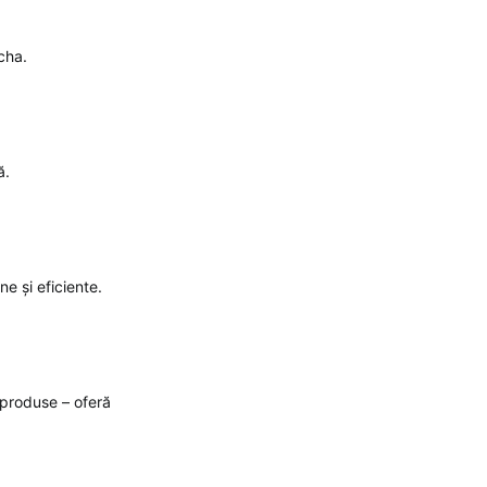
cha.
ă.
e și eficiente.
 produse – oferă