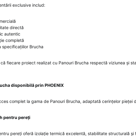
entării exclusive includ:
omercială
itate directă
ic autentic
ie completă
 specificațiilor Brucha
ă fiecare proiect realizat cu Panouri Brucha respectă viziunea și s
ucha disponibilă prin PHOENIX
es complet la gama de Panouri Brucha, adaptată cerințelor pieței 
 pentru pereți
ru pereți oferă izolație termică excelentă, stabilitate structurală și fl