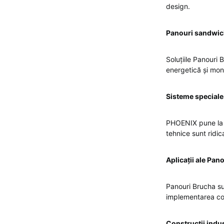
design.
Panouri sandwic
Soluțiile Panouri 
energetică și mont
Sisteme speciale
PHOENIX pune la d
tehnice sunt ridic
Aplicații ale Pa
Panouri Brucha su
implementarea co
Construcții indus