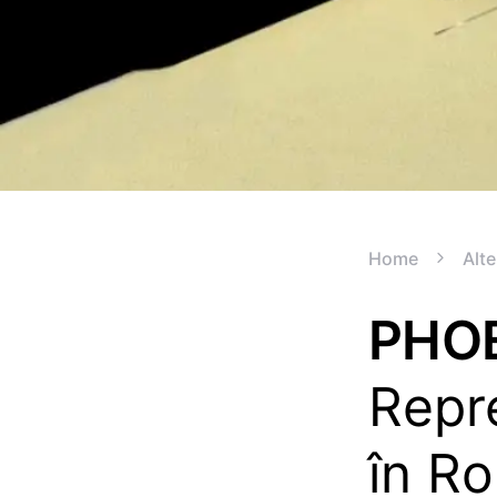
Home
Alte
PHOE
Repr
în R