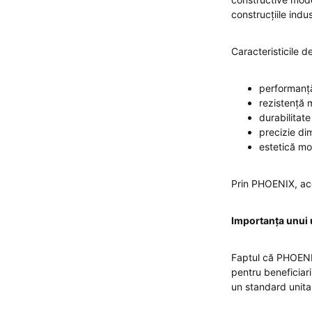
construcțiile indus
Caracteristicile de
performanță
rezistență 
durabilitate
precizie di
estetică m
Prin PHOENIX, aces
Importanța unui 
Faptul că PHOEN
pentru beneficiari
un standard unitar