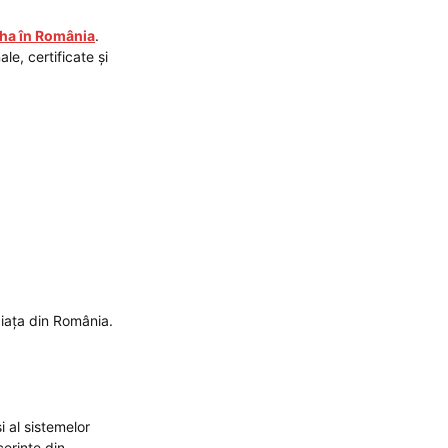
ucha în România
.
le, certificate și
iața din România.
 al sistemelor
erințe din