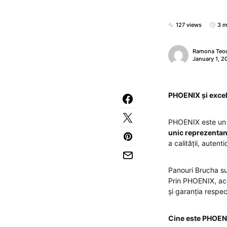
127 views
3 m
Ramona Teo
January 1, 2
PHOENIX și exce
PHOENIX este un n
unic reprezentan
a calității, autent
Panouri Brucha su
Prin PHOENIX, ace
și garanția respec
Cine este PHOENI