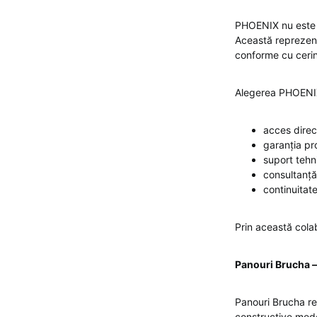
PHOENIX nu este d
Această reprezenta
conforme cu cerin
Alegerea PHOENIX
acces direc
garanția pr
suport tehn
consultanță
continuitate 
Prin această cola
Panouri Brucha –
Panouri Brucha re
constructive mode