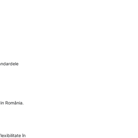
tandardele
din România.
exibilitate în