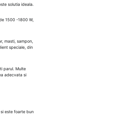
ste solutia ideala.
e de 1500 -1800 W,
ar, masti, sampon,
dient speciale, din
ti parul. Multe
rea adecvata si
 si este foarte bun