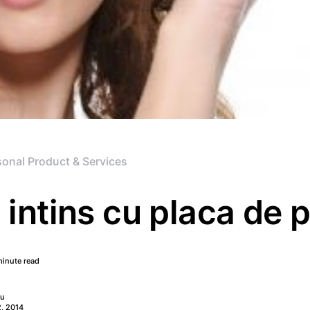
sonal Product & Services
 intins cu placa de 
minute read
nu
, 2014