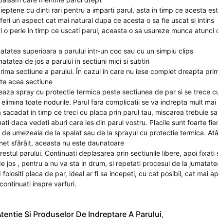
pieptene cu dinti rari pentru a imparti parul, asta in timp ce acesta e
feri un aspect cat mai natural dupa ce acesta o sa fie uscat si intins
ti o perie in timp ce uscati parul, aceasta o sa usureze munca atunci c
matatea superioara a parului intr-un coc sau cu un simplu clips
matatea de jos a parului in sectiuni mici si subtiri
rima sectiune a parului. În cazul în care nu iese complet dreapta prim
te acea sectiune
eaza spray cu protectie termica peste sectiunea de par si se trece c
elimina toate nodurile. Parul fara complicatii se va indrepta mult mai
 sacadat in timp ce treci cu placa prin parul tau, miscarea trebuie sa 
ti daca vedeti aburi care ies din parul vostru. Placile sunt foarte fier
 de umezeala de la spalat sau de la sprayul cu protectie termica. At
unet sfârâit, aceasta nu este daunatoare
restul parului. Continuati deplasarea prin sectiunile libere, apoi fixati
e jos , pentru a nu va sta in drum, si repetati procesul de la jumatat
folositi placa de par, ideal ar fi sa incepeti, cu cat posibil, cat mai 
continuati inspre varfuri.
tentie Si Produselor De Indreptare A Parului
,