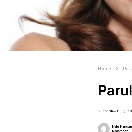
Home
Per
Parul
326 views
2 
Nelu Hanga
December 22