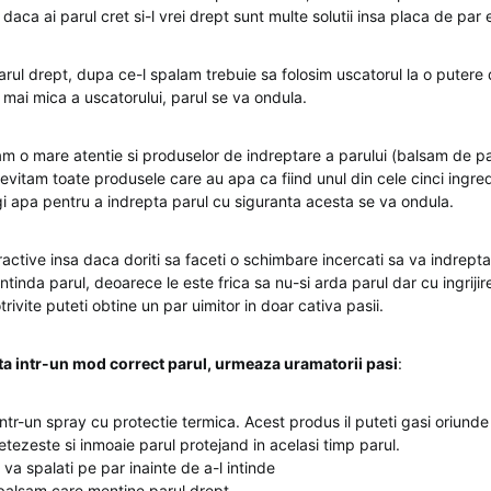
 daca ai parul cret si-l vrei drept sunt multe solutii insa placa de par e
arul drept, dupa ce-l spalam trebuie sa folosim uscatorul la o puter
e mai mica a uscatorului, parul se va ondula.
m o mare atentie si produselor de indreptare a parului (balsam de p
a evitam toate produsele care au apa ca fiind unul din cele cinci ingre
apa pentru a indrepta parul cu siguranta acesta se va ondula.
tractive insa daca doriti sa faceti o schimbare incercati sa va indrepta
intinda parul, deoarece le este frica sa nu-si arda parul dar cu ingriji
ivite puteti obtine un par uimitor in doar cativa pasii.
pta intr-un mod correct parul, urmeaza uramatorii pasi
:
intr-un spray cu protectie termica. Acest produs il puteti gasi oriunde
tezeste si inmoaie parul protejand in acelasi timp parul.
 va spalati pe par inainte de a-l intinde
 balsam care mentine parul drept