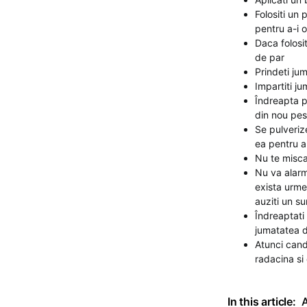
Folositi un 
pentru a-i o
Daca folosi
de par
Prindeti ju
Impartiti ju
Îndreapta p
din nou pes
Se pulveriz
ea pentru a 
Nu te misca
Nu va alarma
exista urme
auziti un s
Îndreaptati 
jumatatea d
Atunci cand 
radacina si 
In this article:
A