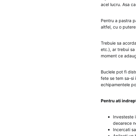
acel lucru. Asa ca
Pentru a pastra p
altfel, cu o puter
Trebuie sa acorda
etc.), ar trebui s
moment ce adaugi 
Buclele pot fi dis
fete se tem sa-si 
echipamentele potr
Pentru ati indre
Investeste 
deoarece ne
Incercati sa
Aplicati un