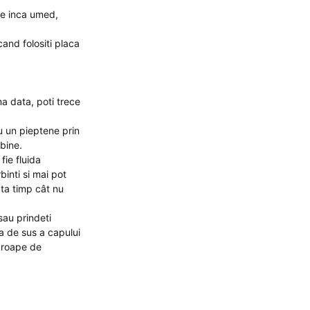
ste inca umed,
and folositi placa
a data, poti trece
u un pieptene prin
 bine.
fie fluida
binti si mai pot
âta timp cât nu
 sau prindeti
ea de sus a capului
aproape de