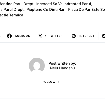
entine Parul Drept
,
Incercati Sa Va Indreptati Parul
,
ra Parul Drept
,
Pieptene Cu Dinti Rari
,
Placa De Par Este Sol
ectie Termica
s
FACEBOOK
X (TWITTER)
PINTEREST
Post written by:
Nelu Hanganu
FOLLOW