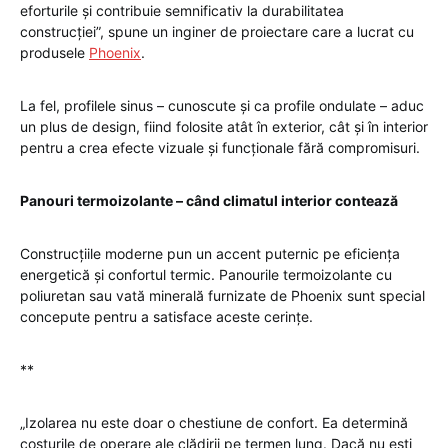
eforturile și contribuie semnificativ la durabilitatea
construcției”, spune un inginer de proiectare care a lucrat cu
produsele
Phoenix
.
La fel, profilele sinus – cunoscute și ca profile ondulate – aduc
un plus de design, fiind folosite atât în exterior, cât și în interior
pentru a crea efecte vizuale și funcționale fără compromisuri.
Panouri termoizolante – când climatul interior contează
Construcțiile moderne pun un accent puternic pe eficiența
energetică și confortul termic. Panourile termoizolante cu
poliuretan sau vată minerală furnizate de Phoenix sunt special
concepute pentru a satisface aceste cerințe.
**
„Izolarea nu este doar o chestiune de confort. Ea determină
costurile de operare ale clădirii pe termen lung. Dacă nu ești