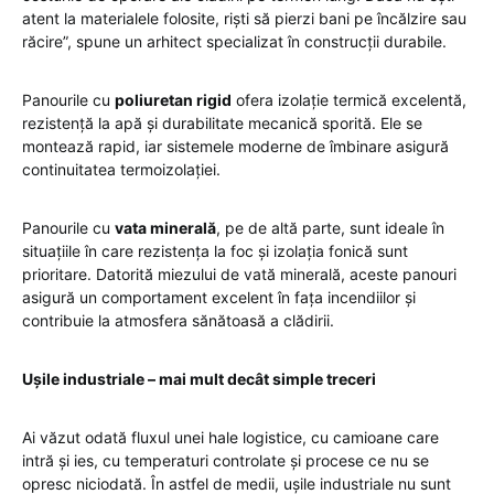
atent la materialele folosite, riști să pierzi bani pe încălzire sau
răcire”, spune un arhitect specializat în construcții durabile.
Panourile cu
poliuretan rigid
ofera izolație termică excelentă,
rezistență la apă și durabilitate mecanică sporită. Ele se
montează rapid, iar sistemele moderne de îmbinare asigură
continuitatea termoizolației.
Panourile cu
vata minerală
, pe de altă parte, sunt ideale în
situațiile în care rezistența la foc și izolația fonică sunt
prioritare. Datorită miezului de vată minerală, aceste panouri
asigură un comportament excelent în fața incendiilor și
contribuie la atmosfera sănătoasă a clădirii.
Ușile industriale – mai mult decât simple treceri
Ai văzut odată fluxul unei hale logistice, cu camioane care
intră și ies, cu temperaturi controlate și procese ce nu se
opresc niciodată. În astfel de medii, ușile industriale nu sunt