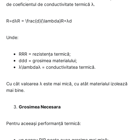
de coeficientul de conductivitate termică λ.
R=dλR = \frac{d}{\lambda}R=λd​
Unde:
RRR = rezistența termică;
ddd = grosimea materialului;
λ\lambdaλ = conductivitatea termică.
Cu cât valoarea λ este mai mică, cu atât materialul izolează
mai bine.
Grosimea Necesara
Pentru aceeași performanță termică:
un panou PIR poate avea grosime mai mică;