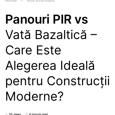
Home
Alte Informatii
Panouri PIR vs
Vată Bazaltică –
Care Este
Alegerea Ideală
pentru Construcții
Moderne?
55 views
4 minute read