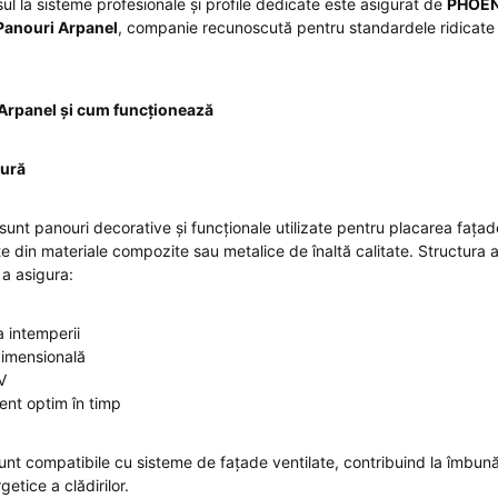
ul la sisteme profesionale și profile dedicate este asigurat de
PHOEN
Panouri Arpanel
, companie recunoscută pentru standardele ridicate d
Arpanel și cum funcționează
tură
sunt panouri decorative și funcționale utilizate pentru placarea fațade
ate din materiale compozite sau metalice de înaltă calitate. Structura 
 a asigura:
a intemperii
 dimensională
V
nt optim în timp
unt compatibile cu sisteme de fațade ventilate, contribuind la îmbună
etice a clădirilor.