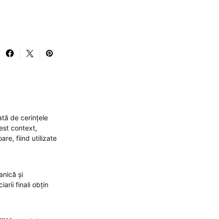
ată de cerințele
cest context,
re, fiind utilizate
anică și
iarii finali obțin