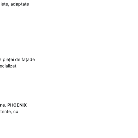
plete, adaptate
a pieței de fațade
cializat,
ine.
PHOENIX
stente, cu