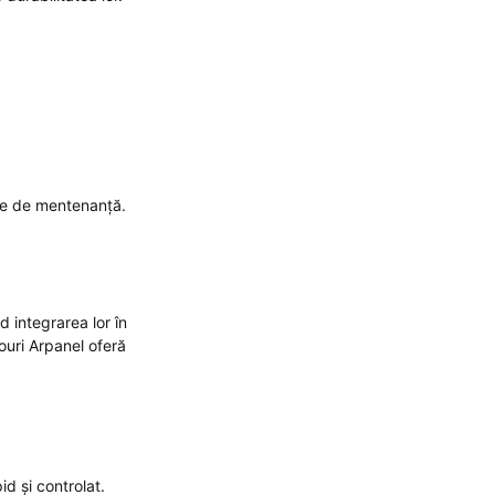
ile de mentenanță.
d integrarea lor în
ouri Arpanel oferă
id și controlat.