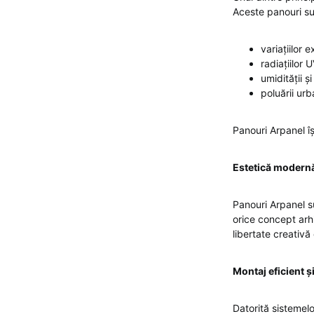
Aceste panouri su
variațiilor
radiațiilor 
umidității și
poluării ur
Panouri Arpanel î
Estetică modernă 
Panouri Arpanel su
orice concept arhi
libertate creativă
Montaj eficient ș
Datorită sistemelo