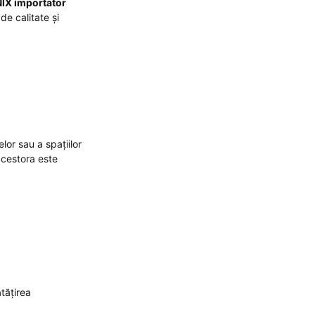
IX importator
e calitate și
lor sau a spațiilor
acestora este
tățirea