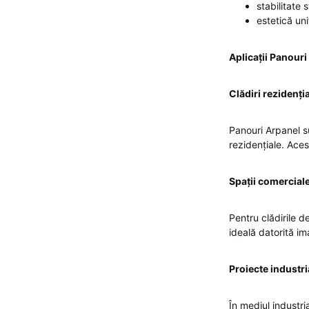
stabilitate 
estetică un
Aplicații Panour
Clădiri rezidenți
Panouri Arpanel su
rezidențiale. Ace
Spații comerciale
Pentru clădirile d
ideală datorită ima
Proiecte industri
În mediul industri