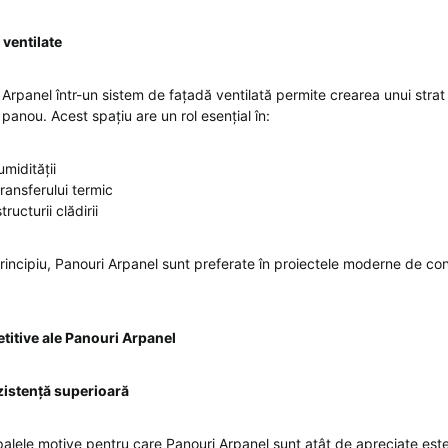
 ventilate
 Arpanel într-un sistem de fațadă ventilată permite crearea unui strat 
 panou. Acest spațiu are un rol esențial în:
midității
ransferului termic
ructurii clădirii
rincipiu, Panouri Arpanel sunt preferate în proiectele moderne de con
titive ale Panouri Arpanel
ezistență superioară
palele motive pentru care Panouri Arpanel sunt atât de apreciate este 