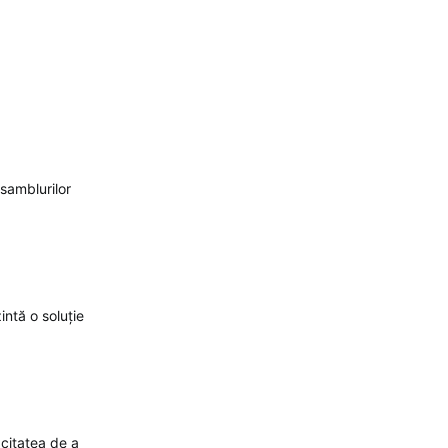
nsamblurilor
intă o soluție
acitatea de a