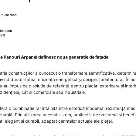
inute read
dorescu
026
ce Panouri Arpanel definesc noua generație de fațade
dustria construcțiilor a cunoscut o transformare semnificativă, determin
rivind durabilitatea, eficiența energetică și designul arhitectural. În a
s-au impus ca o soluție de referință pentru placări exterioare și interioa
ezidențiale, cât și comerciale sau industriale.
eră o combinație rar întâlnită între estetică modernă, rezistență mec
cturală. Prin utilizarea acestui sistem, arhitecții, dezvoltatorii și benefic
t, elegant și durabil, adaptat cerințelor actuale ale pieței.