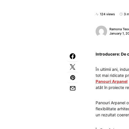
124 views
3 m
Ramona Teo
January 1, 2
Introducere: De 
În ultimii ani, in
tot mai ridicate p
Panouri Arpanel
atât în proiecte r
Panouri Arpanel of
flexibilitate arhite
un rezultat coeren