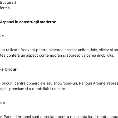
structurală
iformă
i Arpanel în construcții moderne
ale
nt utilizate frecvent pentru placarea caselor unifamiliale, vilelor și a
stea conferă un aspect contemporan și sporesc valoarea imobilului.
 și birouri
e birouri, centre comerciale sau showroom-uri, Panouri Arpanel reprez
ginii premium și a durabilității ridicate.
ale
al, Panouri Arpanel sunt apreciate pentru rezistența lor și pentru cap