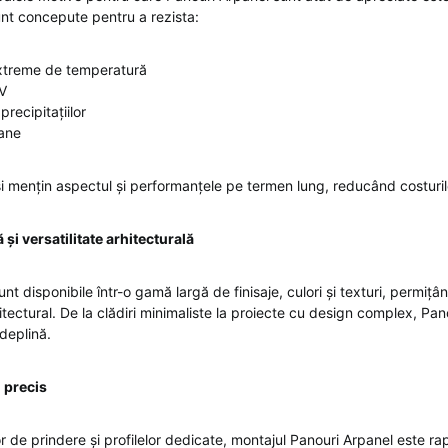
nt concepute pentru a rezista:
 extreme de temperatură
UV
 precipitațiilor
bane
și mențin aspectul și performanțele pe termen lung, reducând costur
și versatilitate arhitecturală
nt disponibile într-o gamă largă de finisaje, culori și texturi, permițân
tectural. De la clădiri minimaliste la proiecte cu design complex, Pan
 deplină.
i precis
r de prindere și profilelor dedicate, montajul Panouri Arpanel este rap