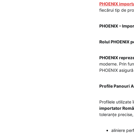
PHOENIX importa
fiecărui tip de pro
PHOENIX – Import
Rolul PHOENIX p
PHOENIX repreze
moderne. Prin furn
PHOENIX asigură i
Profile Panouri A
Profilele utilizat
importator Român
toleranțe precise,
aliniere per