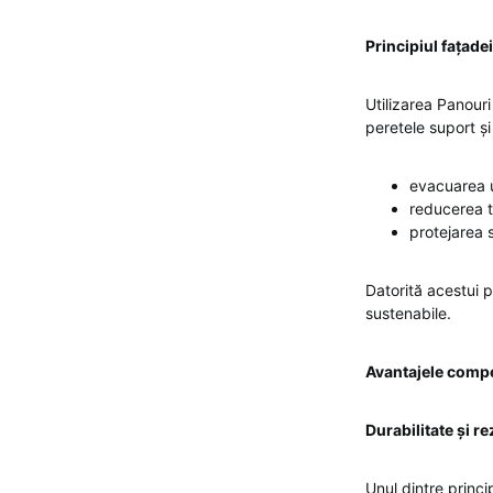
Principiul fațadei
Utilizarea Panouri
peretele suport și
evacuarea u
reducerea t
protejarea st
Datorită acestui p
sustenabile.
Avantajele compe
Durabilitate și r
Unul dintre princi