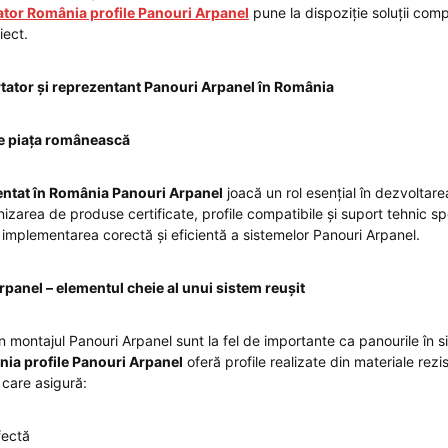
tor România profile Panouri Arpanel
pune la dispoziție soluții com
iect.
ator și reprezentant Panouri Arpanel în România
e piața românească
ntat în România Panouri Arpanel
joacă un rol esențial în dezvoltare
izarea de produse certificate, profile compatibile și suport tehnic spe
mplementarea corectă și eficientă a sistemelor Panouri Arpanel.
rpanel – elementul cheie al unui sistem reușit
e în montajul Panouri Arpanel sunt la fel de importante ca panourile în s
ia profile Panouri Arpanel
oferă profile realizate din materiale rezi
 care asigură:
fectă