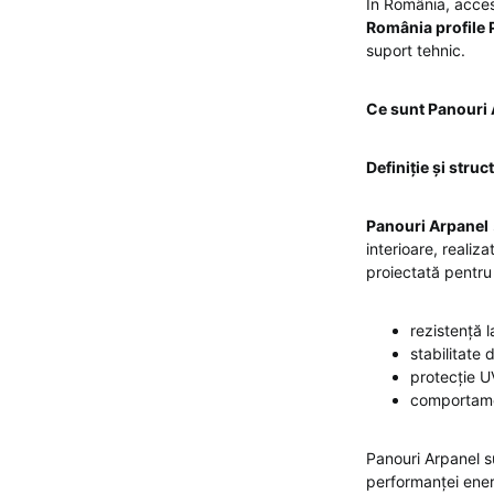
În România, acces
România profile 
suport tehnic.
Ce sunt Panouri 
Definiție și struc
Panouri Arpanel
interioare, realiz
proiectată pentru
rezistență l
stabilitate
protecție U
comportame
Panouri Arpanel s
performanței energ