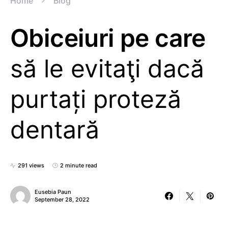
Home
Blog
Obiceiuri pe care
să le evitaţi dacă
purtați proteză
dentară
291 views
2 minute read
Eusebia Paun
September 28, 2022