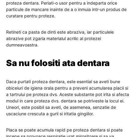
proteza dentara. Periati-o usor pentru a indeparta orice
particule de mancare inainte de a o inmuia intr-un produs de
curatare pentru proteze.
Retineti ca pasta de dinti este abraziva, iar particulele
abrazive pot zgaria materialul acrilic al protezei
dumneavoastra.
Sa nu folositi ata dentara
Daca purtati proteza dentara, este esential sa aveti bune
obiceiuri de igiena orala pentru a preveni acumularea placii si
a tartrului pe proteza dvs. Aceste substante pot irita si afecta
modul in care proteza dvs. dentara se potriveste la locul ei.
Uneori, este posibil sa aveti, de asemenea, senzatie de
uscaciune crescuta a gurii si iritatia gingiilor.
Placa se poate acumula rapid pe proteza dentara si poate
incepe sa provoace respiratie urat mirositoare si sa va