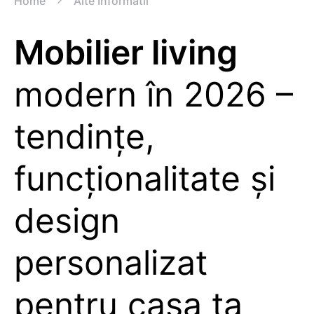
Home
Alte Informatii
Mobilier living
modern în 2026 –
tendințe,
funcționalitate și
design
personalizat
pentru casa ta