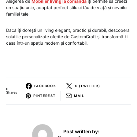
Alegerea de
Mobilier living la comanda
îți permite să creezi
un spațiu unic, adaptat perfect stilului tău de viață și nevoilor
familiei tale.
Dacă îți dorești un living elegant, practic și durabil, descoperă
soluțiile personalizate oferite de CustomCraft și transformă-ți
casa într-un spațiu modern și confortabil.
FACEBOOK
X (TWITTER)
0
Shares
PINTEREST
MAIL
Post written by: