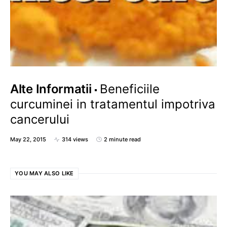
Alte Informatii
Beneficiile
curcuminei in tratamentul impotriva
cancerului
May 22, 2015
314 views
2 minute read
YOU MAY ALSO LIKE