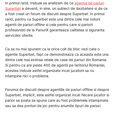
In primul rand, trebuie sa analizam de ce
agentia de pariuri
Superbet
a devenit, in sine, un subiect de dezbatere si de ce
a fost creat un forum de discutii despre Superbet. In primul
rand, pentru ca Superbet este una dintre cele mai notorii
agentii de pariuri offline si cele pentru care si pariorii
profesionisti de la PariuriX garanteaza calitatea si siguranta
serviciilor oferite.
Ca sa nu mai spunem ca la orice colt de bloc vezi cate o
agentie Superbet, fapt ce demonstreaza ca aceasta este una
dintre cele mai extinse retele de case de pariuri din Romania.
Si pentru ca are peste 400 de agentii pe teritoriul Romaniei,
acestea trebuie astfel organizate incat jucatorii sa nu
intampine nici o problema.
Forumul de discutii despre agentiile de pariuri offline si despre
Superbet, implicit, este astfel organizat incat fiecare jucator si
parior sa poata sa spuna care au fost problemele intampinate
sau sa dea ponturi de joc pentru anumite tipuri de pariuri.