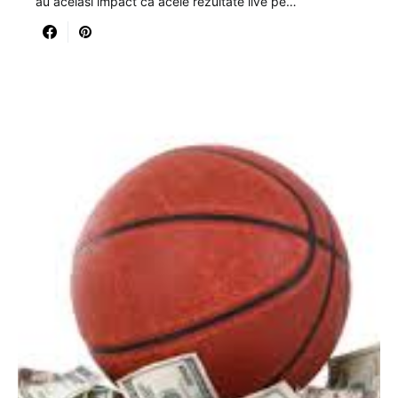
au acelasi impact ca acele rezultate live pe…