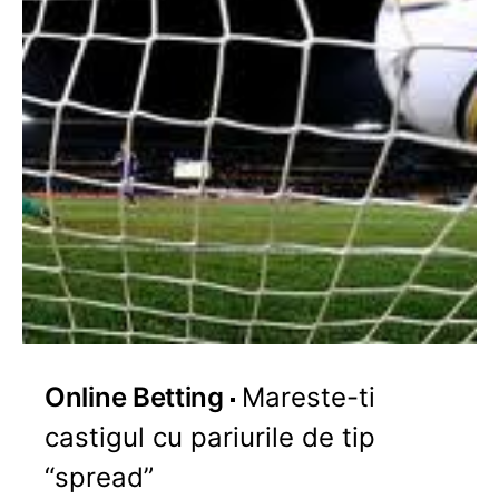
Online Betting
Mareste-ti
castigul cu pariurile de tip
“spread”