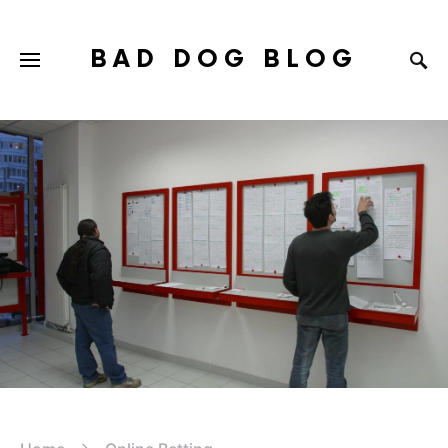
BAD DOG BLOG