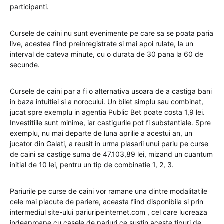
participanti.
Cursele de caini nu sunt evenimente pe care sa se poata paria
live, acestea fiind preinregistrate si mai apoi rulate, la un
interval de cateva minute, cu o durata de 30 pana la 60 de
secunde.
Cursele de caini par a fi o alternativa usoara de a castiga bani
in baza intuitiei si a norocului. Un bilet simplu sau combinat,
jucat spre exemplu in agentia Public Bet poate costa 1,9 lei.
Investitiile sunt minime, iar castigurile pot fi substantiale. Spre
exemplu, nu mai departe de luna aprilie a acestui an, un
jucator din Galati, a reusit in urma plasarii unui pariu pe curse
de caini sa castige suma de 47.103,89 lei, mizand un cuantum
initial de 10 lei, pentru un tip de combinatie 1, 2, 3.
Pariurile pe curse de caini vor ramane una dintre modalitatile
cele mai placute de pariere, aceasta fiind disponibila si prin
intermediul site-ului pariuripeinternet.com , cel care lucreaza
indeaproape cu casele de pariuri ce sustin aceste tipuri de