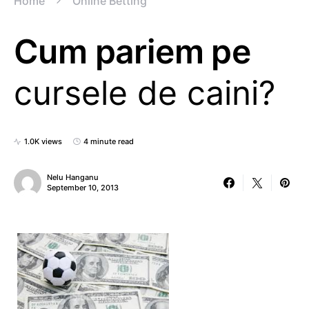
Home
Online Betting
Cum pariem pe
cursele de caini?
1.0K views
4 minute read
Nelu Hanganu
September 10, 2013