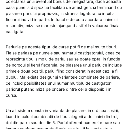
colectarea unui eventual bonus de inregistrare, daca aceasta
casa pune la dispozitie facilitati de acest gen, si terminand cu
plasarea pariului propriu-zis, in stransa legatura cu intuitia
fiecarui individ in parte. In functie de cota acordata cainelui
respectiv, miza se mareste ajungand astfel la valoarea finala
castigata.
Pariurile pe aceste tipuri de curse pot fi de mai multe tipuri.
Fie se pariaza pe numele sau numarul castigatorului, ceea ce
reprezinta tipul simplu de pariu, sau se poate opta, in functie
de norocul si flerul fiecaruia, pe plasarea unui pariu ce include
primele doua pozitii, pariul fiind considerat in acest caz, a fi
dublul. Mai exista desigur si variantele combinate de pariere,
ce includ posibilitatea unui numar multiplu de castigatori,
pariorul putand miza pe oricare dintre cei 6 disponibili in
cursa.
Un alt sistem consta in varianta de plasare, in ordinea sosirii,
luand in calcul combinatii de tipul alegerii a doi caini din trei,
doi din patru sau doi din 5. Pariul aferent numerelor pare sau
impare conform numerotarii cainilor aliniati la start este o