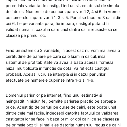
potentiala varianta de castig, fiind un sistem destul de simplu
de inteles. Numerele de concurs pare vor fi 2, 4 si 6, in vreme
ce numerele impare vor fi 1, 3 si 5. Pariul se face pe 3 caini din
cei 6, fie pe varianta para, fie impara, castigul putand fi
validat numai in cazul in care unul dintre caini reuseste sa se
claseze pe primul loc.
Fiind un sistem cu 3 variabile, in acest caz nu vom mai avea o
certitudine de pariere pe care sa o luam in calcul, insa
sistemul de profitabilitate va avea la baza aceeasi formula:
miza, multiplicata in functie de cota, va reflecta castigul
probabil. Acelasi lucru se intampla si in cazul pariurilor
efectuate pe numerele cuprinse intre 1-3 si 4-6.
Domeniul pariurilor pe internet, fiind unul estimativ si
neingradit in niciun fel, permite parierea practic pe aproape
orice. Acest tip de pariuri pe curse de caini, este poate unul
dintre cele mai facile, indeosebi datorita faptului ca validarea
castigatorilor se face in baza primilor doi caini ce se claseaza
pe primele pozitii, si mai ales datorita numarului redus de caini