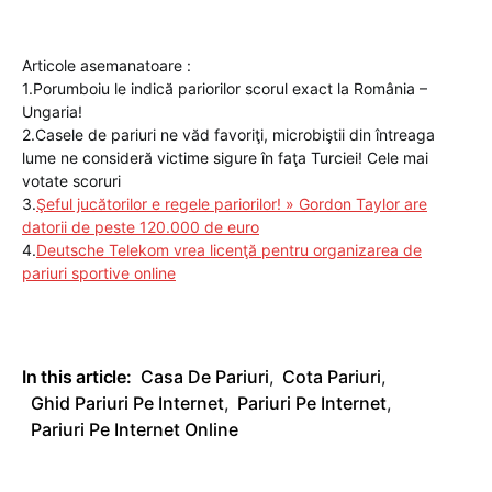
Articole asemanatoare :
1.Porumboiu le indică pariorilor scorul exact la România –
Ungaria!
2.Casele de pariuri ne văd favoriţi, microbiştii din întreaga
lume ne consideră victime sigure în faţa Turciei! Cele mai
votate scoruri
3.
Şeful jucătorilor e regele pariorilor! » Gordon Taylor are
datorii de peste 120.000 de euro
4.
Deutsche Telekom vrea licenţă pentru organizarea de
pariuri sportive online
In this article:
Casa De Pariuri
,
Cota Pariuri
,
Ghid Pariuri Pe Internet
,
Pariuri Pe Internet
,
Pariuri Pe Internet Online