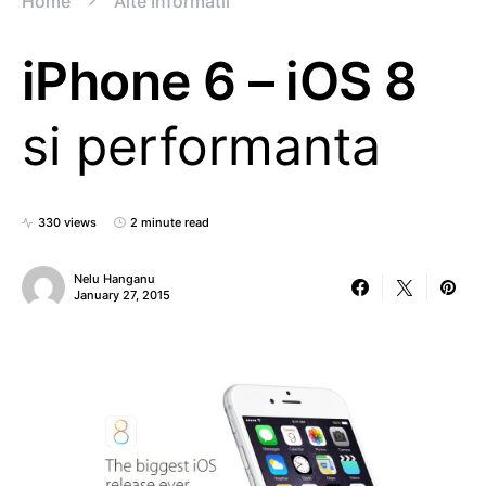
Home
Alte Informatii
iPhone 6 – iOS 8
si performanta
330 views
2 minute read
Nelu Hanganu
January 27, 2015