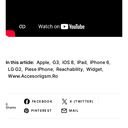
In this article:
Apple
,
G3
,
IOS 8
,
IPad
,
IPhone 6
,
LG G2
,
Piese IPhone
,
Reachability
,
Widget
,
Www.accesoriigsm.ro
FACEBOOK
X (TWITTER)
0
Shares
PINTEREST
MAIL