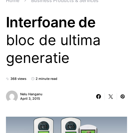
Home
Business Products & Services
Interfoane de
bloc de ultima
generatie
368 views
2 minute read
Nelu Hanganu
April 3, 2015