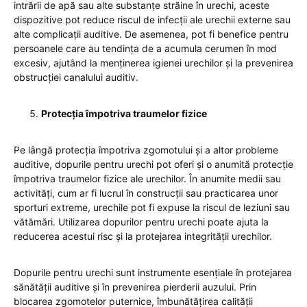
intrării de apă sau alte substanțe străine în urechi, aceste
dispozitive pot reduce riscul de infecții ale urechii externe sau
alte complicații auditive. De asemenea, pot fi benefice pentru
persoanele care au tendința de a acumula cerumen în mod
excesiv, ajutând la menținerea igienei urechilor și la prevenirea
obstrucției canalului auditiv.
Protecția împotriva traumelor fizice
Pe lângă protecția împotriva zgomotului și a altor probleme
auditive, dopurile pentru urechi pot oferi și o anumită protecție
împotriva traumelor fizice ale urechilor. În anumite medii sau
activități, cum ar fi lucrul în construcții sau practicarea unor
sporturi extreme, urechile pot fi expuse la riscul de leziuni sau
vătămări. Utilizarea dopurilor pentru urechi poate ajuta la
reducerea acestui risc și la protejarea integrității urechilor.
Dopurile pentru urechi sunt instrumente esențiale în protejarea
sănătății auditive și în prevenirea pierderii auzului. Prin
blocarea zgomotelor puternice, îmbunătățirea calității