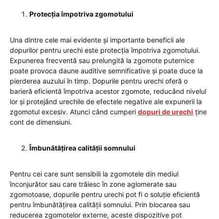
Protecția împotriva zgomotului
Una dintre cele mai evidente și importante beneficii ale
dopurilor pentru urechi este protecția împotriva zgomotului.
Expunerea frecventă sau prelungită la zgomote puternice
poate provoca daune auditive semnificative și poate duce la
pierderea auzului în timp. Dopurile pentru urechi oferă o
barieră eficientă împotriva acestor zgomote, reducând nivelul
lor și protejând urechile de efectele negative ale expunerii la
zgomotul excesiv. Atunci când cumperi
dopuri de urechi
ține
cont de dimensiuni.
Îmbunătățirea calității somnului
Pentru cei care sunt sensibili la zgomotele din mediul
înconjurător sau care trăiesc în zone aglomerate sau
zgomotoase, dopurile pentru urechi pot fi o soluție eficientă
pentru îmbunătățirea calității somnului. Prin blocarea sau
reducerea zgomotelor externe, aceste dispozitive pot