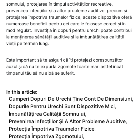
somnului, protejarea în timpul activităților recreative,
prevenirea infecțiilor și a altor probleme auditive, precum și
protejarea împotriva traumelor fizice, aceste dispozitive oferă
numeroase beneficii pentru cei care le folosesc corect și în
mod regulat. Investiția în dopuri pentru urechi poate contribui
la menținerea sănătății auditive și la îmbunătățirea calității
vieții pe termen lung.
Este important să te asiguri că îți protejezi corespunzător
auzul și că nu te expui la zgomote foarte mari astfel încât
timpanul tău să nu aibă se suferit.
In this article:
Cumperi Dopuri De Urechi Ține Cont De Dimensiuni
,
Dopurile Pentru Urechi Sunt Dispozitive Mici
,
Îmbunătățirea Calității Somnului
,
Prevenirea Infecțiilor Și A Altor Probleme Auditive
,
Protecția Împotriva Traumelor Fizice
,
Protecția Împotriva Zgomotului
,