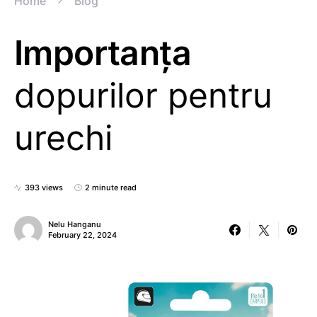
Home
Blog
Importanța
dopurilor pentru
urechi
393 views
2 minute read
Nelu Hanganu
February 22, 2024