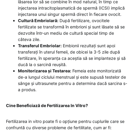
lăsarea lor să se combine în mod natural, în timp ce
injectarea intracitoplasmatică de spermă (ICSI) implică
injectarea unui singur spermă direct în fiecare ovocit.
Cultură Embriolară:
După fertilizare, ovocitele
fertilizate se transformă în embrioni și sunt lăsate să se
dezvolte într-un mediu de cultură special timp de
câteva zile.
Transferul Embriolar:
Embionii rezultați sunt apoi
transferați în uterul femeii, de obicei la 3-5 zile după
fertilizare, în speranța ca aceștia să se implanteze și să
ducă la o sarcină reușită.
Monitorizarea și Testarea:
Femeia este monitorizată
de-a lungul ciclului menstrual și este supusă testelor de
sânge și ultrasunete pentru a determina dacă sarcina s-
a produs.
Cine Beneficiază de Fertilizarea In Vitro?
Fertilizarea in vitro poate fi o opțiune pentru cuplurile care se
confruntă cu diverse probleme de fertilitate, cum ar fi: