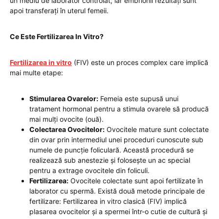
un mediu de laborator controlat, iar embrionii rezultați sunt
apoi transferați în uterul femeii.
Ce Este Fertilizarea In Vitro?
Fertilizarea in vitro
(FIV) este un proces complex care implică
mai multe etape:
Stimularea Ovarelor:
Femeia este supusă unui
tratament hormonal pentru a stimula ovarele să producă
mai mulți ovocite (ouă).
Colectarea Ovocitelor:
Ovocitele mature sunt colectate
din ovar prin intermediul unei proceduri cunoscute sub
numele de puncție foliculară. Această procedură se
realizează sub anestezie și folosește un ac special
pentru a extrage ovocitele din foliculi.
Fertilizarea:
Ovocitele colectate sunt apoi fertilizate în
laborator cu spermă. Există două metode principale de
fertilizare: Fertilizarea in vitro clasică (FIV) implică
plasarea ovocitelor și a spermei într-o cutie de cultură și