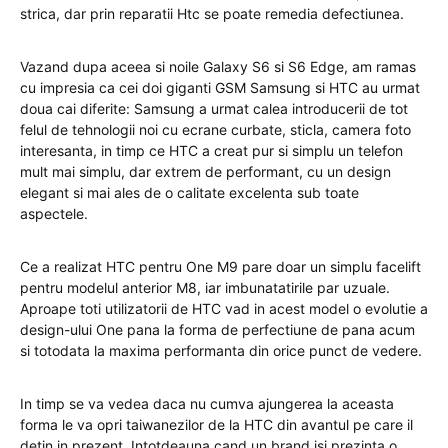
strica, dar prin reparatii Htc se poate remedia defectiunea.
Vazand dupa aceea si noile Galaxy S6 si S6 Edge, am ramas
cu impresia ca cei doi giganti GSM Samsung si HTC au urmat
doua cai diferite: Samsung a urmat calea introducerii de tot
felul de tehnologii noi cu ecrane curbate, sticla, camera foto
interesanta, in timp ce HTC a creat pur si simplu un telefon
mult mai simplu, dar extrem de performant, cu un design
elegant si mai ales de o calitate excelenta sub toate
aspectele.
Ce a realizat HTC pentru One M9 pare doar un simplu facelift
pentru modelul anterior M8, iar imbunatatirile par uzuale.
Aproape toti utilizatorii de HTC vad in acest model o evolutie a
design-ului One pana la forma de perfectiune de pana acum
si totodata la maxima performanta din orice punct de vedere.
In timp se va vedea daca nu cumva ajungerea la aceasta
forma le va opri taiwanezilor de la HTC din avantul pe care il
detin in prezent. Intotdeauna cand un brand isi prezinta o