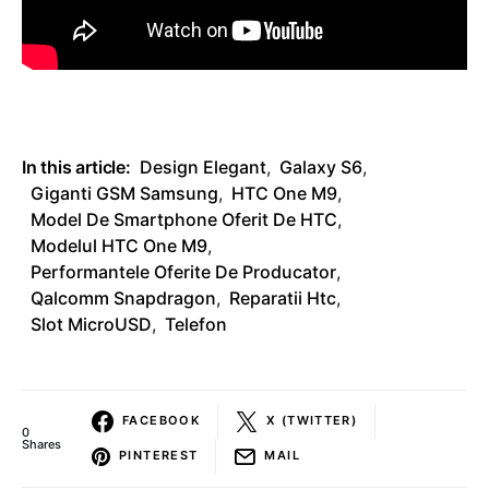
In this article:
Design Elegant
,
Galaxy S6
,
Giganti GSM Samsung
,
HTC One M9
,
Model De Smartphone Oferit De HTC
,
Modelul HTC One M9
,
Performantele Oferite De Producator
,
Qalcomm Snapdragon
,
Reparatii Htc
,
Slot MicroUSD
,
Telefon
FACEBOOK
X (TWITTER)
0
Shares
PINTEREST
MAIL