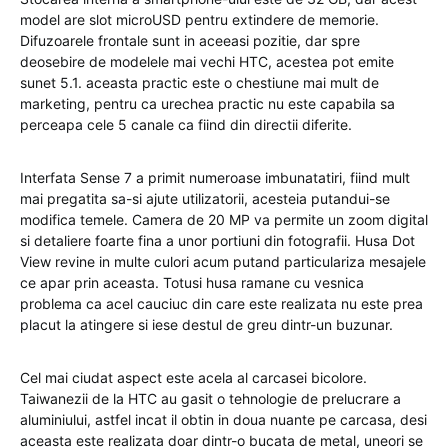
model are slot microUSD pentru extindere de memorie.
Difuzoarele frontale sunt in aceeasi pozitie, dar spre
deosebire de modelele mai vechi HTC, acestea pot emite
sunet 5.1. aceasta practic este o chestiune mai mult de
marketing, pentru ca urechea practic nu este capabila sa
perceapa cele 5 canale ca fiind din directii diferite.
Interfata Sense 7 a primit numeroase imbunatatiri, fiind mult
mai pregatita sa-si ajute utilizatorii, acesteia putandui-se
modifica temele. Camera de 20 MP va permite un zoom digital
si detaliere foarte fina a unor portiuni din fotografii. Husa Dot
View revine in multe culori acum putand particulariza mesajele
ce apar prin aceasta. Totusi husa ramane cu vesnica
problema ca acel cauciuc din care este realizata nu este prea
placut la atingere si iese destul de greu dintr-un buzunar.
Cel mai ciudat aspect este acela al carcasei bicolore.
Taiwanezii de la HTC au gasit o tehnologie de prelucrare a
aluminiului, astfel incat il obtin in doua nuante pe carcasa, desi
aceasta este realizata doar dintr-o bucata de metal, uneori se