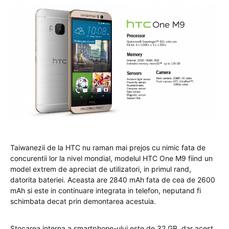
Taiwanezii de la HTC nu raman mai prejos cu nimic fata de
concurentii lor la nivel mondial, modelul HTC One M9 fiind un
model extrem de apreciat de utilizatori, in primul rand,
datorita bateriei. Aceasta are 2840 mAh fata de cea de 2600
mAh si este in continuare integrata in telefon, neputand fi
schimbata decat prin demontarea acestuia.
Stocarea interna a smartphone-ului este de 32 GB, dar acest