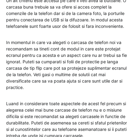
Un alt criteriu este accesul pe care il veti avea la butoane. O
carcasa buna trebuie sa va ofere si acces complet la
comenzile de la telefon dar si de la camera foto, la porturile
pentru conectarea de USB si la difuzoare. In modul acesta
telefoanele sunt foarte usor de folosit si fara inconveniente.
In momentul in care va alegeti o carcasa de telefon noi va
recomandam sa tineti cont de modul in care este protejat
ecranul pentru ca acesta e un aspect care nu ar trebui sa fie
ignorat. Puteti sa cumparati si folii de protectie pe langa
carcasa de tip flip care pot sa protejeze suplimentar ecranul
de la telefon. Veti gasi o multime de solutii cat mai
diversificate care sa va poata ajuta si care sunt utile dar si
practice.
Luand in considerare toate aspectele de acest fel precum si
alegerea celei mai bune carcase de telefon nu e o misiune
dificila si este recomandat sa alegeti carcasele in functie de
durabilitate. Puteti de asemenea sa cereti si sfatul prietenilor
si al cunostintelor care au telefoane asemanatoare si ii puteti
intreba de unde isi cumpara carcasele.