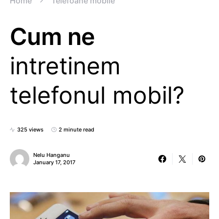
Home
Telefoane mobile
Cum ne
intretinem
telefonul mobil?
325 views
2 minute read
Nelu Hanganu
January 17, 2017