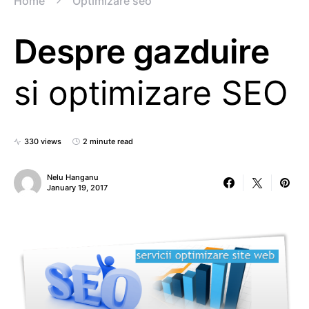
Home
Optimizare seo
Despre gazduire
si optimizare SEO
330 views
2 minute read
Nelu Hanganu
January 19, 2017