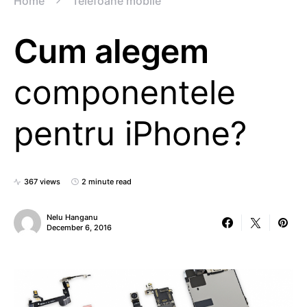
Home
Telefoane mobile
Cum alegem
componentele
pentru iPhone?
367 views
2 minute read
Nelu Hanganu
December 6, 2016