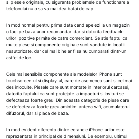
si piesele originale, cu siguranta problemele de functionare a
telefonului nu o sa va mai dea batai de cap.
In mod normal pentru prima data cand apelezi la un magazin
o faci pe baza unor recomandari dar si datorita feedback-
urilor pozitive primite de catre comerciant. Se stie faptul ca
multe piese si componente originale sunt vandute in locatii
neautorizate, dar cel mai bine ar fi sa nu cumparati dintr-un
astfel de loc.
Cele mai sensibile componente ale modelelor iPhone sunt
touchscreen-ul si display-ul, care de asemenea sunt si cel mai
des inlocuite. Piesele care sunt montate in interiorul carcasei,
datorita faptului ca sunt protejate la impacturi si lovituri se
defecteaza foarte greu. Din aceasta categorie de piese care
se defecteaza foarte greu amintim: antena wifi, acumulatorul,
difuzorul, dar si placa de baza.
In mod evident diferenta dintre ecranele iPhone-urilor este
reprezentata in principal de dimensiuni. De exemplu, ultimul