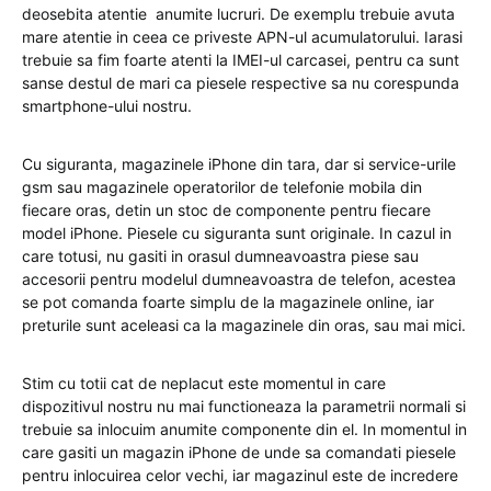
deosebita atentie anumite lucruri. De exemplu trebuie avuta
mare atentie in ceea ce priveste APN-ul acumulatorului. Iarasi
trebuie sa fim foarte atenti la IMEI-ul carcasei, pentru ca sunt
sanse destul de mari ca piesele respective sa nu corespunda
smartphone-ului nostru.
Cu siguranta, magazinele iPhone din tara, dar si service-urile
gsm sau magazinele operatorilor de telefonie mobila din
fiecare oras, detin un stoc de componente pentru fiecare
model iPhone. Piesele cu siguranta sunt originale. In cazul in
care totusi, nu gasiti in orasul dumneavoastra piese sau
accesorii pentru modelul dumneavoastra de telefon, acestea
se pot comanda foarte simplu de la magazinele online, iar
preturile sunt aceleasi ca la magazinele din oras, sau mai mici.
Stim cu totii cat de neplacut este momentul in care
dispozitivul nostru nu mai functioneaza la parametrii normali si
trebuie sa inlocuim anumite componente din el. In momentul in
care gasiti un magazin iPhone de unde sa comandati piesele
pentru inlocuirea celor vechi, iar magazinul este de incredere