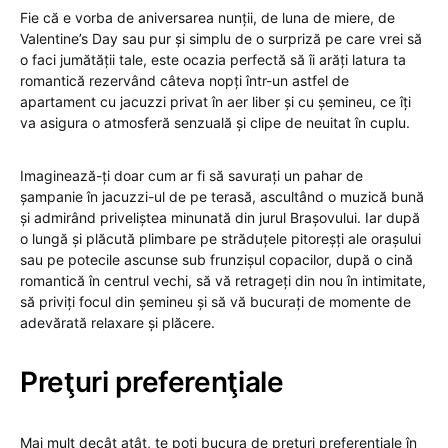
Fie că e vorba de aniversarea nunții, de luna de miere, de
Valentine’s Day sau pur și simplu de o surpriză pe care vrei să
o faci jumătății tale, este ocazia perfectă să îi arăți latura ta
romantică rezervând câteva nopți într-un astfel de
apartament cu jacuzzi privat în aer liber și cu șemineu, ce îți
va asigura o atmosferă senzuală și clipe de neuitat în cuplu.
Imaginează-ți doar cum ar fi să savurați un pahar de
șampanie în jacuzzi-ul de pe terasă, ascultând o muzică bună
și admirând priveliștea minunată din jurul Brașovului. Iar după
o lungă și plăcută plimbare pe străduțele pitoreșți ale orașului
sau pe potecile ascunse sub frunzișul copacilor, după o cină
romantică în centrul vechi, să vă retrageți din nou în intimitate,
să priviți focul din șemineu și să vă bucurați de momente de
adevărată relaxare și plăcere.
Preţuri preferenţiale
Mai mult decât atât, te poți bucura de prețuri preferențiale în