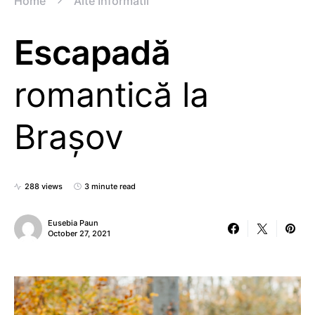
Home
Alte Informatii
Escapadă
romantică la
Brașov
288 views
3 minute read
Eusebia Paun
October 27, 2021