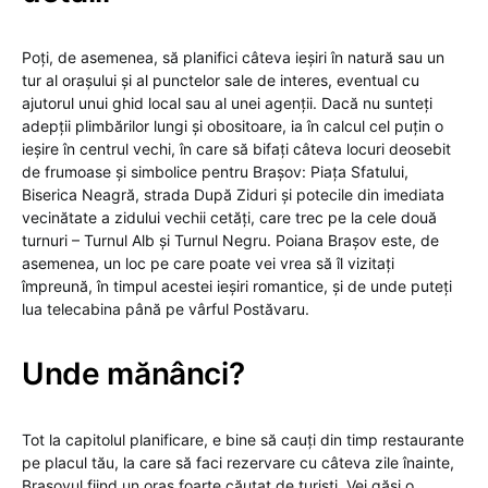
Poți, de asemenea, să planifici câteva ieșiri în natură sau un
tur al orașului și al punctelor sale de interes, eventual cu
ajutorul unui ghid local sau al unei agenții. Dacă nu sunteți
adepții plimbărilor lungi și obositoare, ia în calcul cel puțin o
ieșire în centrul vechi, în care să bifați câteva locuri deosebit
de frumoase și simbolice pentru Brașov: Piața Sfatului,
Biserica Neagră, strada După Ziduri și potecile din imediata
vecinătate a zidului vechii cetăți, care trec pe la cele două
turnuri – Turnul Alb și Turnul Negru. Poiana Brașov este, de
asemenea, un loc pe care poate vei vrea să îl vizitați
împreună, în timpul acestei ieșiri romantice, și de unde puteți
lua telecabina până pe vârful Postăvaru.
Unde mănânci?
Tot la capitolul planificare, e bine să cauți din timp restaurante
pe placul tău, la care să faci rezervare cu câteva zile înainte,
Brașovul fiind un oraș foarte căutat de turiști. Vei găsi o