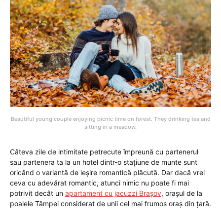
Beautiful young couple enjoying picnic time on forest. They drinking tea and
sitting in a meadow.
Câteva zile de intimitate petrecute împreună cu partenerul
sau partenera ta la un hotel dintr-o stațiune de munte sunt
oricând o variantă de ieșire romantică plăcută. Dar dacă vrei
ceva cu adevărat romantic, atunci nimic nu poate fi mai
potrivit decât un
apartament cu jacuzzi Brașov
, orașul de la
poalele Tâmpei considerat de unii cel mai frumos oraș din țară.