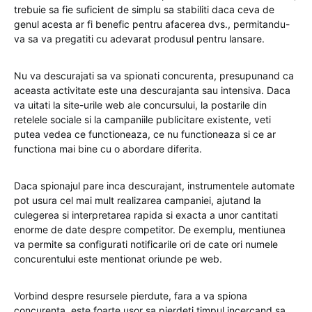
trebuie sa fie suficient de simplu sa stabiliti daca ceva de
genul acesta ar fi benefic pentru afacerea dvs., permitandu-
va sa va pregatiti cu adevarat produsul pentru lansare.
Nu va descurajati sa va spionati concurenta, presupunand ca
aceasta activitate este una descurajanta sau intensiva. Daca
va uitati la site-urile web ale concursului, la postarile din
retelele sociale si la campaniile publicitare existente, veti
putea vedea ce functioneaza, ce nu functioneaza si ce ar
functiona mai bine cu o abordare diferita.
Daca spionajul pare inca descurajant, instrumentele automate
pot usura cel mai mult realizarea campaniei, ajutand la
culegerea si interpretarea rapida si exacta a unor cantitati
enorme de date despre competitor. De exemplu, mentiunea
va permite sa configurati notificarile ori de cate ori numele
concurentului este mentionat oriunde pe web.
Vorbind despre resursele pierdute, fara a va spiona
concurenta, este foarte usor sa pierdeti timpul incercand sa