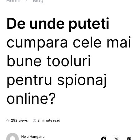
Home
Blog
De unde puteti
cumpara cele mai
bune tooluri
pentru spionaj
online?
292 views
2 minute read
Nelu Hanganu