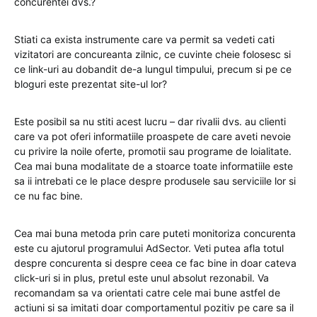
concurentei dvs.?
Stiati ca exista instrumente care va permit sa vedeti cati
vizitatori are concureanta zilnic, ce cuvinte cheie folosesc si
ce link-uri au dobandit de-a lungul timpului, precum si pe ce
bloguri este prezentat site-ul lor?
Este posibil sa nu stiti acest lucru – dar rivalii dvs. au clienti
care va pot oferi informatiile proaspete de care aveti nevoie
cu privire la noile oferte, promotii sau programe de loialitate.
Cea mai buna modalitate de a stoarce toate informatiile este
sa ii intrebati ce le place despre produsele sau serviciile lor si
ce nu fac bine.
Cea mai buna metoda prin care puteti monitoriza concurenta
este cu ajutorul programului AdSector. Veti putea afla totul
despre concurenta si despre ceea ce fac bine in doar cateva
click-uri si in plus, pretul este unul absolut rezonabil. Va
recomandam sa va orientati catre cele mai bune astfel de
actiuni si sa imitati doar comportamentul pozitiv pe care sa il