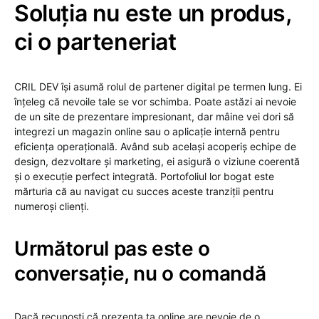
Soluția nu este un produs,
ci o parteneriat
CRIL DEV își asumă rolul de partener digital pe termen lung. Ei
înțeleg că nevoile tale se vor schimba. Poate astăzi ai nevoie
de un site de prezentare impresionant, dar mâine vei dori să
integrezi un magazin online sau o aplicație internă pentru
eficiența operațională. Având sub același acoperiș echipe de
design, dezvoltare și marketing, ei asigură o viziune coerentă
și o execuție perfect integrată. Portofoliul lor bogat este
mărturia că au navigat cu succes aceste tranziții pentru
numeroși clienți.
Următorul pas este o
conversație, nu o comandă
Dacă recunoști că prezența ta online are nevoie de o