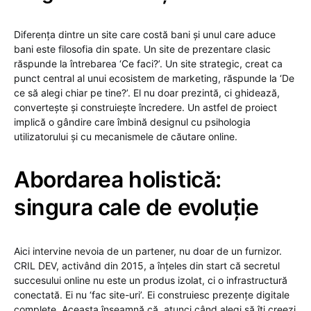
Diferența dintre un site care costă bani și unul care aduce
bani este filosofia din spate. Un site de prezentare clasic
răspunde la întrebarea ‘Ce faci?’. Un site strategic, creat ca
punct central al unui ecosistem de marketing, răspunde la ‘De
ce să alegi chiar pe tine?’. El nu doar prezintă, ci ghidează,
convertește și construiește încredere. Un astfel de proiect
implică o gândire care îmbină designul cu psihologia
utilizatorului și cu mecanismele de căutare online.
Abordarea holistică:
singura cale de evoluție
Aici intervine nevoia de un partener, nu doar de un furnizor.
CRIL DEV, activând din 2015, a înțeles din start că secretul
succesului online nu este un produs izolat, ci o infrastructură
conectată. Ei nu ‘fac site-uri’. Ei construiesc prezențe digitale
complete. Aceasta înseamnă că, atunci când alegi să îți creezi