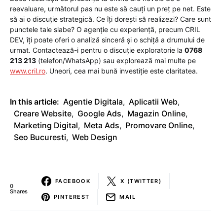
reevaluare, următorul pas nu este să cauți un preț pe net. Este
să ai o discuție strategică. Ce îți dorești să realizezi? Care sunt
punctele tale slabe? O agenție cu experiență, precum CRIL
DEV, îți poate oferi o analiză sinceră și o schiță a drumului de
urmat. Contactează-i pentru o discuție exploratorie la
0768
213 213
(telefon/WhatsApp) sau explorează mai multe pe
www.cril.ro
. Uneori, cea mai bună investiție este claritatea.
In this article:
Agentie Digitala
,
Aplicatii Web
,
Creare Website
,
Google Ads
,
Magazin Online
,
Marketing Digital
,
Meta Ads
,
Promovare Online
,
Seo Bucuresti
,
Web Design
FACEBOOK
X (TWITTER)
0
Shares
PINTEREST
MAIL