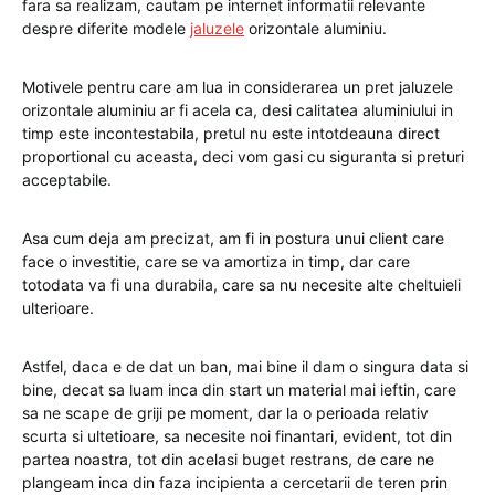
fara sa realizam, cautam pe internet informatii relevante
despre diferite modele
jaluzele
orizontale aluminiu.
Motivele pentru care am lua in considerarea un pret jaluzele
orizontale aluminiu ar fi acela ca, desi calitatea aluminiului in
timp este incontestabila, pretul nu este intotdeauna direct
proportional cu aceasta, deci vom gasi cu siguranta si preturi
acceptabile.
Asa cum deja am precizat, am fi in postura unui client care
face o investitie, care se va amortiza in timp, dar care
totodata va fi una durabila, care sa nu necesite alte cheltuieli
ulterioare.
Astfel, daca e de dat un ban, mai bine il dam o singura data si
bine, decat sa luam inca din start un material mai ieftin, care
sa ne scape de griji pe moment, dar la o perioada relativ
scurta si ultetioare, sa necesite noi finantari, evident, tot din
partea noastra, tot din acelasi buget restrans, de care ne
plangeam inca din faza incipienta a cercetarii de teren prin