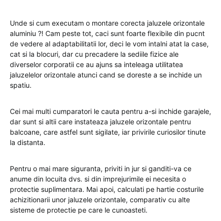
Unde si cum executam o montare corecta jaluzele orizontale
aluminiu ?! Cam peste tot, caci sunt foarte flexibile din pucnt
de vedere al adaptabilitatii lor, deci le vom intalni atat la case,
cat si la blocuri, dar cu precadere la sediile fizice ale
diverselor corporatii ce au ajuns sa inteleaga utilitatea
jaluzelelor orizontale atunci cand se doreste a se inchide un
spatiu.
Cei mai multi cumparatori le cauta pentru a-si inchide garajele,
dar sunt si altii care instateaza jaluzele orizontale pentru
balcoane, care astfel sunt sigilate, iar privirile curiosilor tinute
la distanta.
Pentru o mai mare siguranta, priviti in jur si ganditi-va ce
anume din locuita dvs. si din imprejurimile ei necesita o
protectie suplimentara. Mai apoi, calculati pe hartie costurile
achizitionarii unor jaluzele orizontale, comparativ cu alte
sisteme de protectie pe care le cunoasteti.