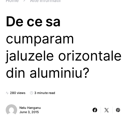
Home
Alte Informatii
De ce sa
cumparam
jaluzele orizontale
din aluminiu?
280 views
3 minute read
Nelu Hanganu
June 3, 2015