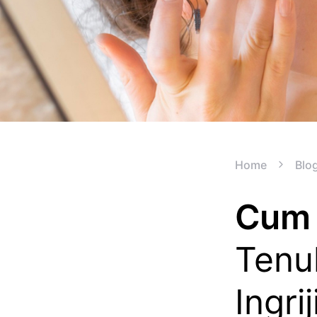
Home
Blo
Cum 
Tenul
Ingri