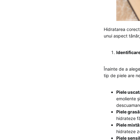
Hidratarea corectă
unui aspect tânăr,
Identificare
Înainte de a alege
tip de piele are n
Piele uscat
emoliente ș
descuamare
Piele grasă
hidrateze f
Piele mixtă
hidrateze z
Piele sensi