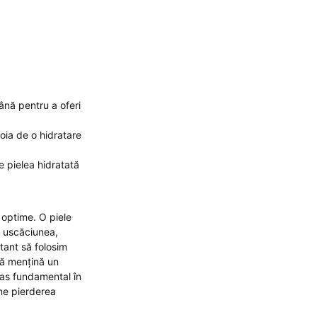
:
nă pentru a oferi
oia de o hidratare
e pielea hidratată
e optime. O piele
m uscăciunea,
tant să folosim
 să mențină un
 pas fundamental în
ne pierderea