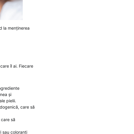
ind la menținerea
are îl ai. Fiecare
ngrediente
nea și
e pielii.
dogenică, care să
 care să
i sau coloranți