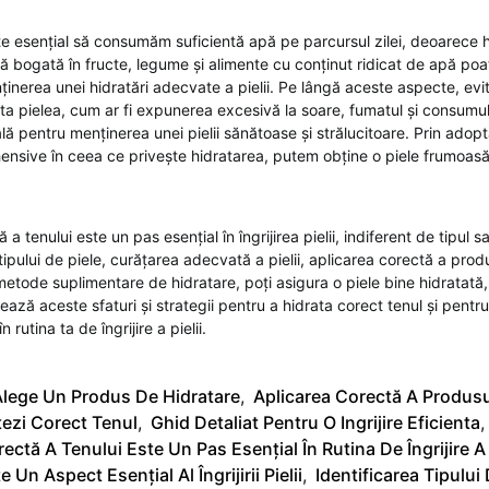
 esențial să consumăm suficientă apă pe parcursul zilei, deoarece 
etă bogată în fructe, legume și alimente cu conținut ridicat de apă poa
nerea unei hidratări adecvate a pielii. Pe lângă aceste aspecte, evit
ta pielea, cum ar fi expunerea excesivă la soare, fumatul și consumu
ală pentru menținerea unei pielii sănătoase și strălucitoare. Prin adop
nsive în ceea ce privește hidratarea, putem obține o piele frumoasă,
a tenului este un pas esențial în îngrijirea pielii, indiferent de tipul s
 tipului de piele, curățarea adecvată a pielii, aplicarea corectă a prod
 metode suplimentare de hidratare, poți asigura o piele bine hidratată
ează aceste sfaturi și strategii pentru a hidrata corect tenul și pentr
n rutina ta de îngrijire a pielii.
lege Un Produs De Hidratare
,
Aplicarea Corectă A Produsu
ezi Corect Tenul
,
Ghid Detaliat Pentru O Ingrijire Eficienta
,
ectă A Tenului Este Un Pas Esențial În Rutina De Îngrijire A P
 Un Aspect Esențial Al Îngrijirii Pielii
,
Identificarea Tipului 