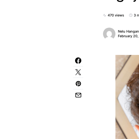
470 views
3 m
Nelu Hanga
February 20