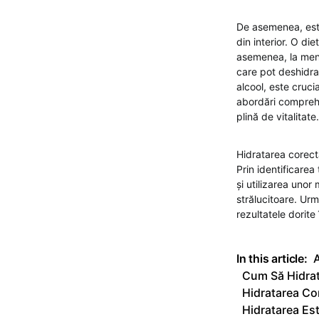
De asemenea, este
din interior. O di
asemenea, la menți
care pot deshidra
alcool, este cruci
abordări comprehe
plină de vitalitate.
Hidratarea corectă 
Prin identificarea
și utilizarea unor
strălucitoare. Urm
rezultatele dorite î
In this article:
A
Cum Să Hidrat
Hidratarea Cor
Hidratarea Este