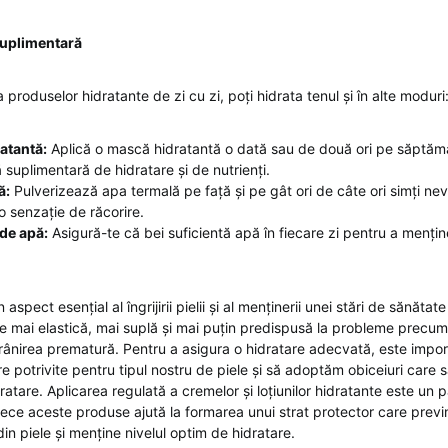
suplimentară
a produselor hidratante de zi cu zi, poți hidrata tenul și în alte moduri
atantă:
Aplică o mască hidratantă o dată sau de două ori pe săptămâ
ă suplimentară de hidratare și de nutrienți.
ă:
Pulverizează apa termală pe față și pe gât ori de câte ori simți nev
o senzație de răcorire.
de apă:
Asigură-te că bei suficientă apă în fiecare zi pentru a mențin
aspect esențial al îngrijirii pielii și al menținerii unei stări de sănătat
te mai elastică, mai suplă și mai puțin predispusă la probleme precu
ătrânirea prematură. Pentru a asigura o hidratare adecvată, este impor
re potrivite pentru tipul nostru de piele și să adoptăm obiceiuri care
ratare. Aplicarea regulată a cremelor și loțiunilor hidratante este un
ece aceste produse ajută la formarea unui strat protector care previ
n piele și menține nivelul optim de hidratare.