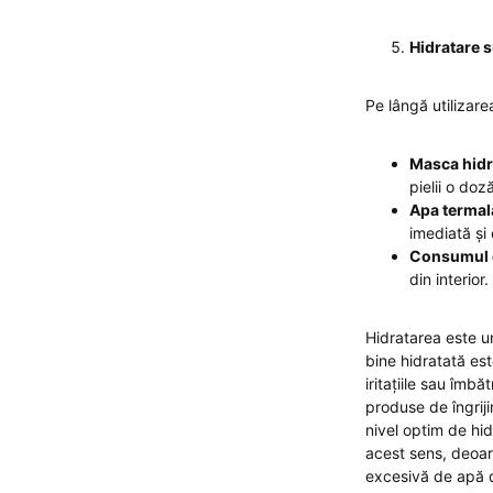
Hidratare 
Pe lângă utilizare
Masca hidr
pielii o doz
Apa termal
imediată și 
Consumul 
din interior.
Hidratarea este un 
bine hidratată es
iritațiile sau îmb
produse de îngriji
nivel optim de hid
acest sens, deoar
excesivă de apă di