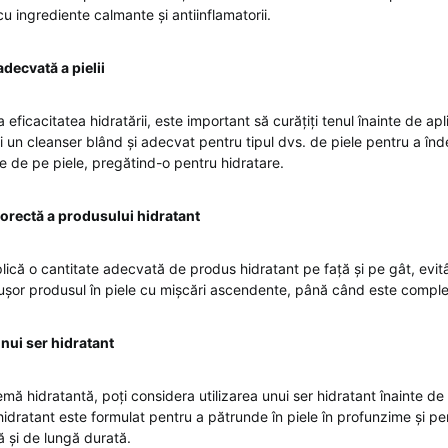
și cu ingrediente calmante și antiinflamatorii.
decvată a pielii
eficacitatea hidratării, este important să curățiți tenul înainte de ap
ți un cleanser blând și adecvat pentru tipul dvs. de piele pentru a în
țile de pe piele, pregătind-o pentru hidratare.
orectă a produsului hidratant
lică o cantitate adecvată de produs hidratant pe față și pe gât, evit
ușor produsul în piele cu mișcări ascendente, până când este comple
unui ser hidratant
emă hidratantă, poți considera utilizarea unui ser hidratant înainte d
hidratant este formulat pentru a pătrunde în piele în profunzime și pen
ă și de lungă durată.