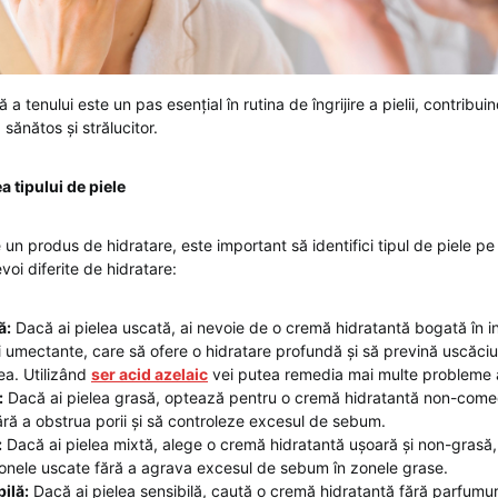
 a tenului este un pas esențial în rutina de îngrijire a pielii, contribu
 sănătos și strălucitor.
a tipului de piele
 un produs de hidratare, este important să identifici tipul de piele pe c
evoi diferite de hidratare:
ă:
Dacă ai pielea uscată, ai nevoie de o cremă hidratantă bogată în i
i umectante, care să ofere o hidratare profundă și să prevină uscăciu
a. Utilizând
ser acid azelaic
vei putea remedia mai multe probleme al
:
Dacă ai pielea grasă, optează pentru o cremă hidratantă non-come
ără a obstrua porii și să controleze excesul de sebum.
:
Dacă ai pielea mixtă, alege o cremă hidratantă ușoară și non-grasă,
onele uscate fără a agrava excesul de sebum în zonele grase.
bilă:
Dacă ai pielea sensibilă, caută o cremă hidratantă fără parfumur