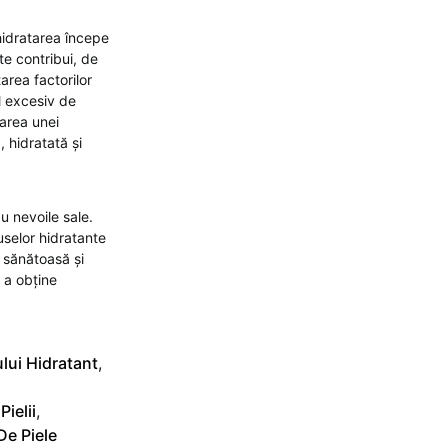
hidratarea începe
te contribui, de
area factorilor
l excesiv de
tarea unei
 hidratată și
au nevoile sale.
uselor hidratante
, sănătoasă și
u a obține
lui Hidratant
,
ielii
,
De Piele