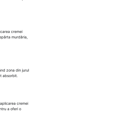
licarea cremei
depărta murdăria,
ând zona din jurul
t absorbit.
e aplicarea cremei
tru a oferi o