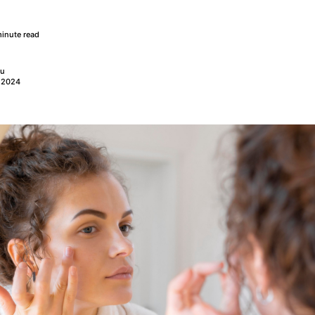
inute read
nu
, 2024