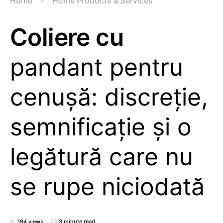
Home
Home Products & Services
Coliere cu
pandant pentru
cenușă: discreție,
semnificație și o
legătură care nu
se rupe niciodată
194 views
3 minute read