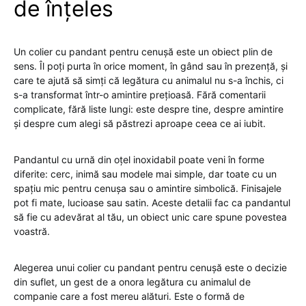
de înțeles
Un colier cu pandant pentru cenușă este un obiect plin de
sens. Îl poți purta în orice moment, în gând sau în prezență, și
care te ajută să simți că legătura cu animalul nu s-a închis, ci
s-a transformat într-o amintire prețioasă. Fără comentarii
complicate, fără liste lungi: este despre tine, despre amintire
și despre cum alegi să păstrezi aproape ceea ce ai iubit.
Pandantul cu urnă din oțel inoxidabil poate veni în forme
diferite: cerc, inimă sau modele mai simple, dar toate cu un
spațiu mic pentru cenușa sau o amintire simbolică. Finisajele
pot fi mate, lucioase sau satin. Aceste detalii fac ca pandantul
să fie cu adevărat al tău, un obiect unic care spune povestea
voastră.
Alegerea unui colier cu pandant pentru cenușă este o decizie
din suflet, un gest de a onora legătura cu animalul de
companie care a fost mereu alături. Este o formă de