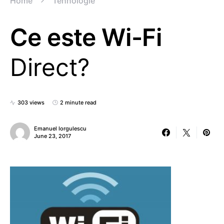
Home
Tehnologie
Ce este Wi-Fi
Direct?
303 views
2 minute read
Emanuel Iorgulescu
June 23, 2017