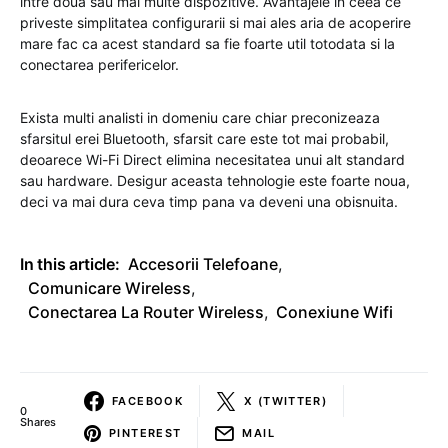
intre doua sau mai multe dispozitive. Avantajele in ceea ce
priveste simplitatea configurarii si mai ales aria de acoperire
mare fac ca acest standard sa fie foarte util totodata si la
conectarea perifericelor.
Exista multi analisti in domeniu care chiar preconizeaza
sfarsitul erei Bluetooth, sfarsit care este tot mai probabil,
deoarece Wi-Fi Direct elimina necesitatea unui alt standard
sau hardware. Desigur aceasta tehnologie este foarte noua,
deci va mai dura ceva timp pana va deveni una obisnuita.
In this article:
Accesorii Telefoane
,
Comunicare Wireless
,
Conectarea La Router Wireless
,
Conexiune Wifi
FACEBOOK
X (TWITTER)
0
Shares
PINTEREST
MAIL