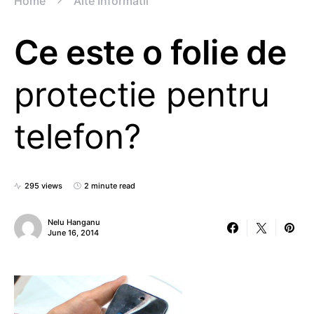
Home
Alte Informatii
Ce este o folie de
protectie pentru
telefon?
295 views
2 minute read
Nelu Hanganu
June 16, 2014