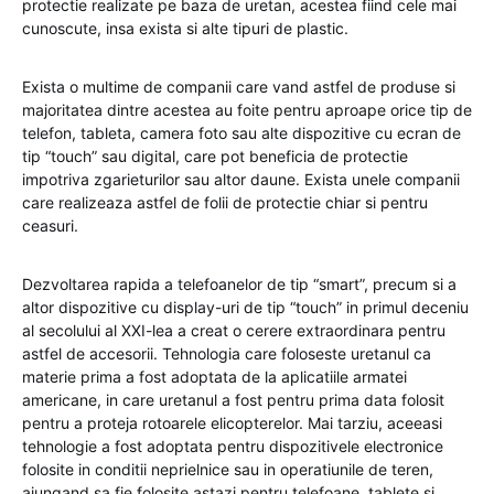
protectie realizate pe baza de uretan, acestea fiind cele mai
cunoscute, insa exista si alte tipuri de plastic.
Exista o multime de companii care vand astfel de produse si
majoritatea dintre acestea au foite pentru aproape orice tip de
telefon, tableta, camera foto sau alte dispozitive cu ecran de
tip “touch” sau digital, care pot beneficia de protectie
impotriva zgarieturilor sau altor daune. Exista unele companii
care realizeaza astfel de folii de protectie chiar si pentru
ceasuri.
Dezvoltarea rapida a telefoanelor de tip “smart”, precum si a
altor dispozitive cu display-uri de tip “touch” in primul deceniu
al secolului al XXI-lea a creat o cerere extraordinara pentru
astfel de accesorii. Tehnologia care foloseste uretanul ca
materie prima a fost adoptata de la aplicatiile armatei
americane, in care uretanul a fost pentru prima data folosit
pentru a proteja rotoarele elicopterelor. Mai tarziu, aceeasi
tehnologie a fost adoptata pentru dispozitivele electronice
folosite in conditii neprielnice sau in operatiunile de teren,
ajungand sa fie folosite astazi pentru telefoane, tablete si