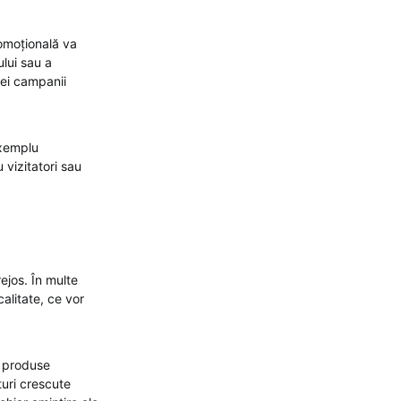
omoțională va
ului sau a
nei campanii
exemplu
 vizitatori sau
rejos. În multe
alitate, ce vor
e produse
turi crescute