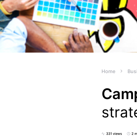
Home
Bus
Camp
stra
331 views
2 m