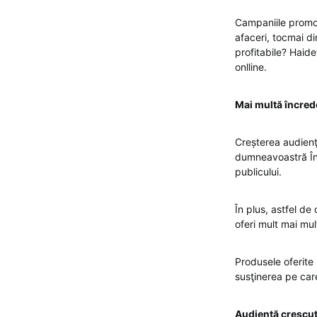
Campaniile promoț
afaceri, tocmai d
profitabile? Haide
onlline.
Mai multă încred
Creșterea audienţ
dumneavoastră Îns
publicului.
În plus, astfel de
oferi mult mai mul
Produsele oferite 
susţinerea pe care
Audiență crescu