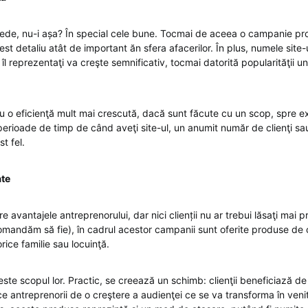
epede, nu-i așa? În special cele bune. Tocmai de aceea o campanie pr
est detaliu atât de important ăn sfera afacerilor. În plus, numele site-
îl reprezentaţi va creşte semnificativ, tocmai datorită popularităţii u
au o eficienţă mult mai crescută, dacă sunt făcute cu un scop, spre 
erioade de timp de când aveţi site-ul, un anumit număr de clienţi sau
st fel.
ate
 avantajele antreprenorului, dar nici clienții nu ar trebui lăsaţi mai p
comandăm să fie), în cadrul acestor campanii sunt oferite produse de c
orice familie sau locuinţă.
este scopul lor. Practic, se creează un schimb: clienţii beneficiază d
 ce antreprenorii de o creştere a audienţei ce se va transforma în veni