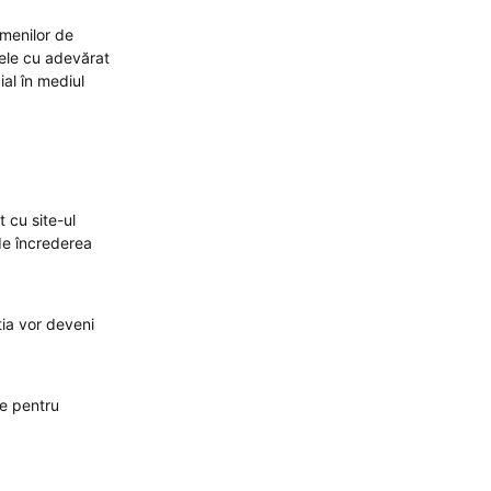
amenilor de
 ele cu adevărat
ial în mediul
 cu site-ul
de încrederea
tia vor deveni
re pentru