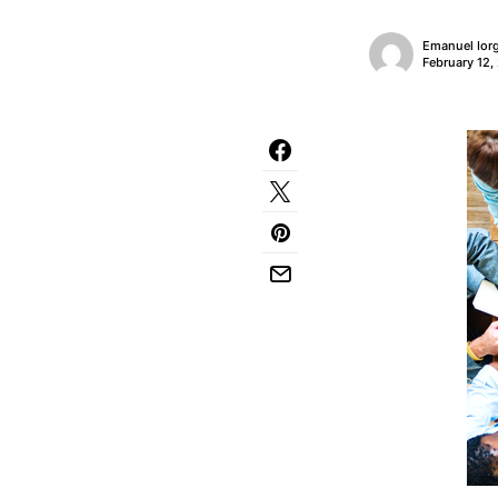
Emanuel Ior
February 12,