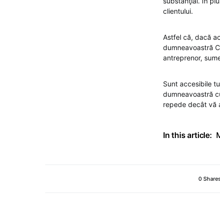
substanţial. În pl
clientului.
Astfel că, dacă a
dumneavoastră Cer
antreprenor, sumel
Sunt accesibile t
dumneavoastră cu 
repede decât vă a
In this article:
0 Share