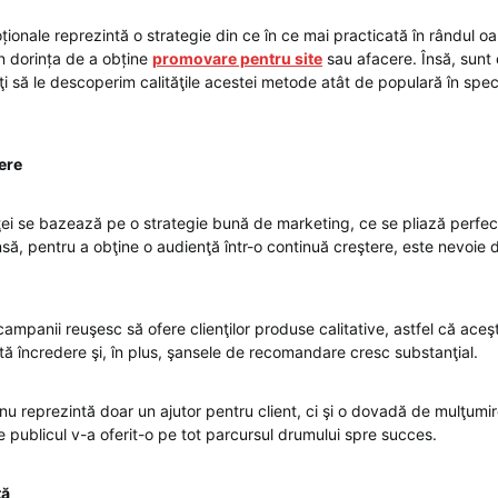
ionale reprezintă o strategie din ce în ce mai practicată în rândul o
in dorința de a obține
promovare pentru site
sau afacere. Însă, sunt
ţi să le descoperim calităţile acestei metode atât de populară în spec
ere
ei se bazează pe o strategie bună de marketing, ce se pliază perfect
ă, pentru a obţine o audienţă într-o continuă creştere, este nevoie 
 campanii reuşesc să ofere clienţilor produse calitative, astfel că aceş
tă încredere şi, în plus, şansele de recomandare cresc substanţial.
nu reprezintă doar un ajutor pentru client, ci şi o dovadă de mulţumi
 publicul v-a oferit-o pe tot parcursul drumului spre succes.
tă