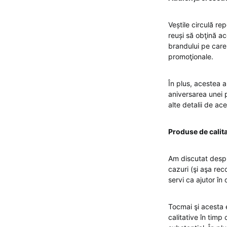
Veștile circulă r
reuși să obţină ac
brandului pe care 
promoţionale.
În plus, acestea 
aniversarea unei p
alte detalii de ace
Produse de calit
Am discutat despre
cazuri (şi aşa re
servi ca ajutor în 
Tocmai şi acesta 
calitative în timp