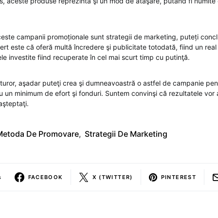
us, aceste produse reprezintă şi un mod de ataşare, putând fi numite 
ceste campanii promoționale sunt strategii de marketing, puteți concl
t este că oferă multă încredere şi publicitate totodată, fiind un rea
e investite fiind recuperate în cel mai scurt timp cu putinţă.
uturor, aşadar puteţi crea şi dumneavoastră o astfel de campanie pentr
un minimum de efort şi fonduri. Suntem convinşi că rezultatele vor
şteptaţi.
Metoda De Promovare
,
Strategii De Marketing
s
FACEBOOK
X (TWITTER)
PINTEREST