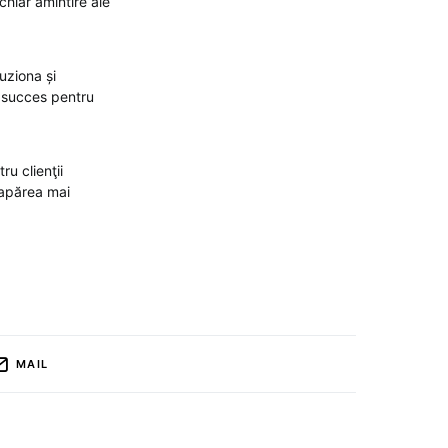
chiar amintire ale
uziona și
l succes pentru
u clienţii
 apărea mai
MAIL