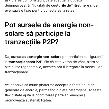
asigurarea conformității poate adăuga la bugetul
dumneavoastră. Nu uitați de
costurile de întreținere
și de
eventualele taxe pentru conectarea la rețea.
Pot sursele de energie non-
solare să participe la
tranzacțiile P2P?
Da,
sursele de energie non-solare
pot participa cu siguranță
la
tranzacționarea P2P
. Fie că este vorba de vânt, hidro sau
alte surse regenerabile, acestea pot fi integrate în modelul de
tranzacționare.
Vei observa că multe platforme acceptă diferite tipuri de
generare de energie, permițând o piață heterogenă. Această
flexibilitate ajută la optimizarea partajării energiei și
promovează sustenabilitatea.