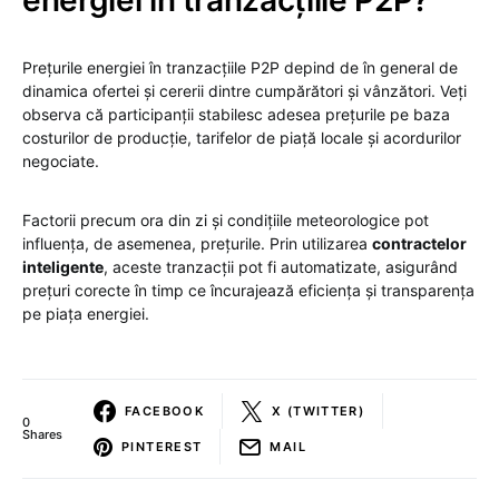
energiei în tranzacțiile P2P?
Prețurile energiei în tranzacțiile P2P depind de în general de
dinamica ofertei și cererii dintre cumpărători și vânzători. Veți
observa că participanții stabilesc adesea prețurile pe baza
costurilor de producție, tarifelor de piață locale și acordurilor
negociate.
Factorii precum ora din zi și condițiile meteorologice pot
influența, de asemenea, prețurile. Prin utilizarea
contractelor
inteligente
, aceste tranzacții pot fi automatizate, asigurând
prețuri corecte în timp ce încurajează eficiența și transparența
pe piața energiei.
FACEBOOK
X (TWITTER)
0
Shares
PINTEREST
MAIL