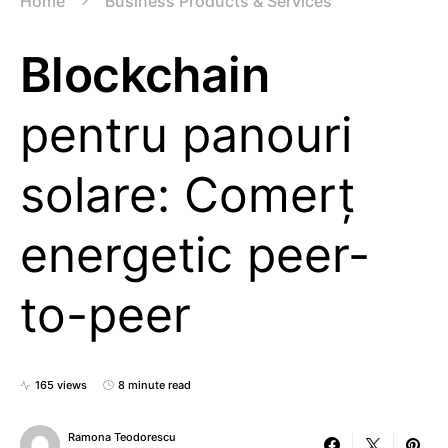
Home
Business Products & Services
Blockchain
pentru panouri
solare: Comerț
energetic peer-
to-peer
165 views
8 minute read
Ramona Teodorescu