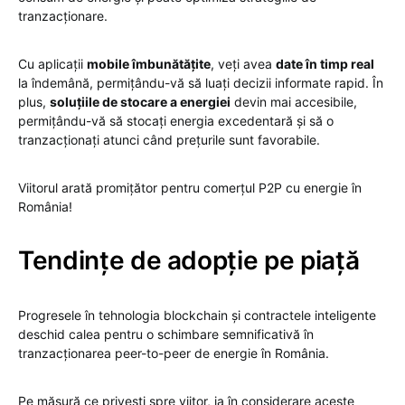
tranzacționare.
Cu aplicații
mobile îmbunătățite
, veți avea
date în timp real
la îndemână, permițându-vă să luați decizii informate rapid. În
plus,
soluțiile de stocare a energiei
devin mai accesibile,
permițându-vă să stocați energia excedentară și să o
tranzacționați atunci când prețurile sunt favorabile.
Viitorul arată promițător pentru comerțul P2P cu energie în
România!
Tendințe de adopție pe piață
Progresele în tehnologia blockchain și contractele inteligente
deschid calea pentru o schimbare semnificativă în
tranzacționarea peer-to-peer de energie în România.
Pe măsură ce privești spre viitor, ia în considerare aceste