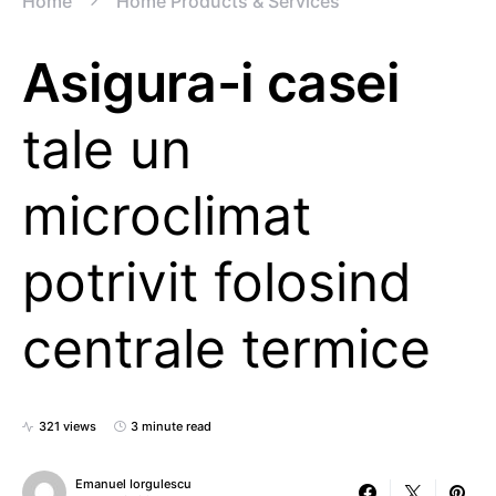
Home
Home Products & Services
Asigura-i casei
tale un
microclimat
potrivit folosind
centrale termice
321 views
3 minute read
Emanuel Iorgulescu