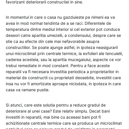
favorizant deteriorarii constructiei in sine.
In momentul in care o casa nu gazduieste pe nimeni ea va
avea in mod normal tendinta de a se raci. Diferentele de
temperatura dintre mediul interior si cel exterior pot conduce
deseori catre aparitia umezelii, a condensului, despre care se
stie ca au efecte din cele mai nefavorabile asupra
constructiilor. Se poate ajunge astfel, in ipoteza neasigurarii
unui microclimat prin centrale termice, la exfolieri ale tencuielii,
caderea acesteia, sau la aparitia mucegaiului, aspecte ce vor
trebui remediate in mod constant. Pentru a face aceste
reparatii va fi necesara investitia periodica a proprietarilor in
material de constructii cu proprietati deosebite, investitii care
insa nu vor fi amortizate aproape niciodata, in ipoteza in care
casa va ramane pustie.
Si atunci, care este solutia pentru a reduce gradul de
deteriorare al unei case? Este relativ simplu. Decat bani
investiti in reparatii, mai bine cu aceeasi bani pot fi
achizitionate centrale termice care sa produca un microclimat