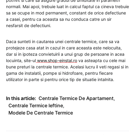
potrivit si care sa asigure gradul de umiditate in parametri
normali. Mai apoi, trebuie luat in calcul faptul ca cineva trebuie
sa se ocupe in mod permanent, constant de orice defectiune
a casei, pentru ca aceasta sa nu conduca catre un sir
nesfarsit de defectiuni.
Daca sunteti in cautarea unei centrale termice, care sa va
protejeze casa atat in cazul in care aceasta este nelocuita,
dar si in ipoteza convietuirii a unui grup de persoane in acea
locuinta, site-ul
www.shop-einstal.ro
va asteapta cu cele mai
bune preturi la centrale termice. Acelasi lucru il veti regasi si in
gama de instalatii, pompe si hidrofoare, pentru fiecare
utilizator in parte si pentru orice tip de situatie intalnita.
In this article:
Centrale Termice De Apartament
,
Centrale Termice Ieftine
,
Modele De Centrale Termice