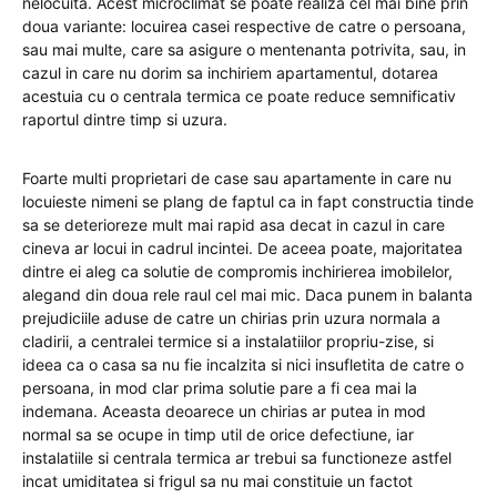
nelocuita. Acest microclimat se poate realiza cel mai bine prin
doua variante: locuirea casei respective de catre o persoana,
sau mai multe, care sa asigure o mentenanta potrivita, sau, in
cazul in care nu dorim sa inchiriem apartamentul, dotarea
acestuia cu o centrala termica ce poate reduce semnificativ
raportul dintre timp si uzura.
Foarte multi proprietari de case sau apartamente in care nu
locuieste nimeni se plang de faptul ca in fapt constructia tinde
sa se deterioreze mult mai rapid asa decat in cazul in care
cineva ar locui in cadrul incintei. De aceea poate, majoritatea
dintre ei aleg ca solutie de compromis inchirierea imobilelor,
alegand din doua rele raul cel mai mic. Daca punem in balanta
prejudiciile aduse de catre un chirias prin uzura normala a
cladirii, a centralei termice si a instalatiilor propriu-zise, si
ideea ca o casa sa nu fie incalzita si nici insufletita de catre o
persoana, in mod clar prima solutie pare a fi cea mai la
indemana. Aceasta deoarece un chirias ar putea in mod
normal sa se ocupe in timp util de orice defectiune, iar
instalatiile si centrala termica ar trebui sa functioneze astfel
incat umiditatea si frigul sa nu mai constituie un factot