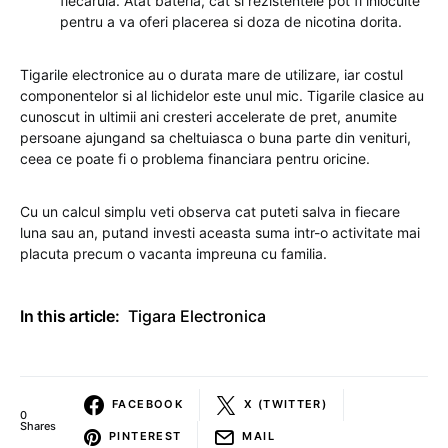
fiecaruia. Atat bateria, cat si rezistentele pot fi inlocuite
pentru a va oferi placerea si doza de nicotina dorita.
Tigarile electronice au o durata mare de utilizare, iar costul
componentelor si al lichidelor este unul mic. Tigarile clasice au
cunoscut in ultimii ani cresteri accelerate de pret, anumite
persoane ajungand sa cheltuiasca o buna parte din venituri,
ceea ce poate fi o problema financiara pentru oricine.
Cu un calcul simplu veti observa cat puteti salva in fiecare
luna sau an, putand investi aceasta suma intr-o activitate mai
placuta precum o vacanta impreuna cu familia.
In this article:
Tigara Electronica
FACEBOOK
X (TWITTER)
0
Shares
PINTEREST
MAIL