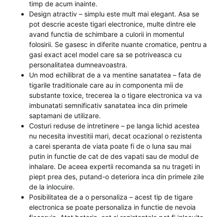
timp de acum inainte.
Design atractiv – simplu este mult mai elegant. Asa se
pot descrie aceste tigari electronice, multe dintre ele
avand functia de schimbare a culorii in momentul
folosirii. Se gasesc in diferite nuante cromatice, pentru a
gasi exact acel model care sa se potriveasca cu
personalitatea dumneavoastra.
Un mod echilibrat de a va mentine sanatatea – fata de
tigarile traditionale care au in componenta mii de
substante toxice, trecerea la o tigare electronica va va
imbunatati semnificativ sanatatea inca din primele
saptamani de utilizare.
Costuri reduse de intretinere – pe langa lichid acestea
nu necesita investitii mari, decat ocazional o rezistenta
a carei speranta de viata poate fi de o luna sau mai
putin in functie de cat de des vapati sau de modul de
inhalare. De aceea expertii recomanda sa nu trageti in
piept prea des, putand-o deteriora inca din primele zile
de la inlocuire.
Posibilitatea de a o personaliza – acest tip de tigare
electronica se poate personaliza in functie de nevoia