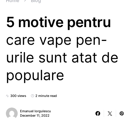
Home
Blog
5 motive pentru
care vape pen-
urile sunt atat de
populare
300 views
2 minute read
Emanuel Iorgulescu
December 11, 2022