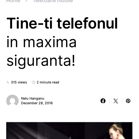
Home
Telefoane mobile
Tine-ti telefonul
in maxima
siguranta!
315 views
2 minute read
Nelu Hanganu
December 28, 2016