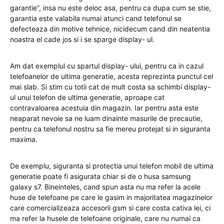
garantie”, insa nu este deloc asa, pentru ca dupa cum se stie,
garantia este valabila numai atunci cand telefonul se
defecteaza din motive tehnice, nicidecum cand din neatentia
noastra el cade jos si i se sparge display- ul.
Am dat exemplul cu spartul display- ului, pentru ca in cazul
telefoanelor de ultima generatie, acesta reprezinta punctul cel
mai slab. Si stim cu totii cat de mult costa sa schimbi display-
ul unui telefon de ultima generatie, aproape cat
contravaloarea acestuia din magazin. Iar pentru asta este
neaparat nevoie sa ne luam dinainte masurile de precautie,
pentru ca telefonul nostru sa fie mereu protejat si in siguranta
maxima.
De exemplu, siguranta si protectia unui telefon mobil de ultima
generatie poate fi asigurata chiar si de o husa samsung
galaxy s7. Bineinteles, cand spun asta nu ma refer la acele
huse de telefoane pe care le gasim in majoritatea magazinelor
care comercializeaza accesorii gsm si care costa cativa lei, ci
ma refer la husele de telefoane originale, care nu numai ca