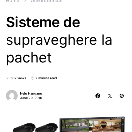
Home
Alte Informatii
Sisteme de
supraveghere la
pachet
302 views
2 minute read
Nelu Hanganu
June 29, 2015