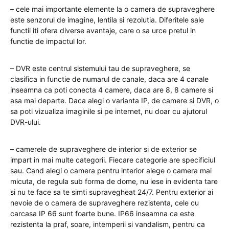
– cele mai importante elemente la o camera de supraveghere
este senzorul de imagine, lentila si rezolutia. Diferitele sale
functii iti ofera diverse avantaje, care o sa urce pretul in
functie de impactul lor.
– DVR este centrul sistemului tau de supraveghere, se
clasifica in functie de numarul de canale, daca are 4 canale
inseamna ca poti conecta 4 camere, daca are 8, 8 camere si
asa mai departe. Daca alegi o varianta IP, de camere si DVR, o
sa poti vizualiza imaginile si pe internet, nu doar cu ajutorul
DVR-ului.
– camerele de supraveghere de interior si de exterior se
impart in mai multe categorii. Fiecare categorie are specificiul
sau. Cand alegi o camera pentru interior alege o camera mai
micuta, de regula sub forma de dome, nu iese in evidenta tare
si nu te face sa te simti supravegheat 24/7. Pentru exterior ai
nevoie de o camera de supraveghere rezistenta, cele cu
carcasa IP 66 sunt foarte bune. IP66 inseamna ca este
rezistenta la praf, soare, intemperii si vandalism, pentru ca