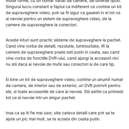
multe forme, cu un numar variat de camere, de diverse tipuri.
Singurul lucru constant e faptul ca indiferent ce contine un kit
de supraveghere video, poti sa fii sigur ca gasesti in el tot ce
ai nevoie pentru un sistem de supraveghere video, de la
camere de supraveghere la conectori.
Aceste kituri sunt practic sisteme de supraveghere la pachet.
Cand vine vorba de detalii, rezolutie, luminozitate, IR la
camere de supraveghere poate esti putin in ceata, sau cand
vine vorba de functiile DVR-ului, cand ajungi la accesorii nici
nu stii daca ai nevoie de mufe sau conectori si de care tip.
Ei bine un kit de supraveghere video, contine un anumit numar
de camere, de interior sau de exterior, un DVR potrivit pentru
ele, si toate accesoriile de care ai nevoie. Stii astfel ca primesti
tot ce ai nevoie intr-un singur pachet.
Insa ca sa iti fie mai usor, uite cateva detalii care pot sa te
ajute un pic mai mult, sa te scoata din ceata putin.