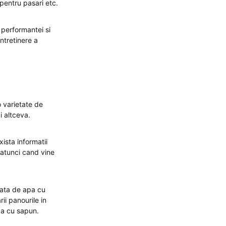
 pentru pasari etc.
 performantei si
intretinere a
o varietate de
i altceva.
xista informatii
 atunci cand vine
eata de apa cu
ii panourile in
apa cu sapun.