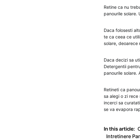
Retine ca nu trebu
panourile solare.
Daca folosesti al
te ca ceea ce util
solare, deoarece 
Daca decizi sa ut
Detergentii pentru
panourile solare.
Retineti ca panour
sa alegi o zi rece
incerci sa curata
se va evapora rap
In this article:
C
Intretinere Pa