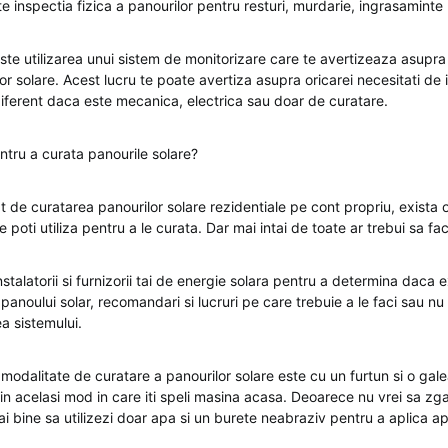
e inspectia fizica a panourilor pentru resturi, murdarie, ingrasaminte
este utilizarea unui sistem de monitorizare care te avertizeaza asupra
lor solare. Acest lucru te poate avertiza asupra oricarei necesitati de 
ndiferent daca este mecanica, electrica sau doar de curatare.
ntru a curata panourile solare?
t de curatarea panourilor solare rezidentiale pe cont propriu, exista 
 poti utiliza pentru a le curata. Dar mai intai de toate ar trebui sa fac
nstalatorii si furnizorii tai de energie solara pentru a determina daca e
anoului solar, recomandari si lucruri pe care trebuie a le faci sau nu
a sistemului.
 modalitate de curatare a panourilor solare este cu un furtun si o gal
in acelasi mod in care iti speli masina acasa. Deoarece nu vrei sa zgar
mai bine sa utilizezi doar apa si un burete neabraziv pentru a aplica 