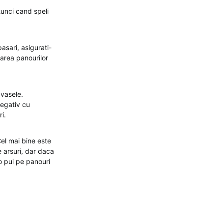
tunci cand speli
sari, asigurati-
tarea panourilor
 vasele.
negativ cu
i.
Cel mai bine este
e arsuri, dar daca
o pui pe panouri