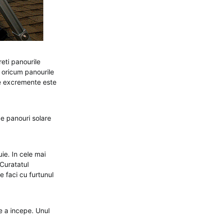
reti panourile
a oricum panourile
de excremente este
de panouri solare
uie. In cele mai
 Curatatul
e faci cu furtunul
e a incepe. Unul