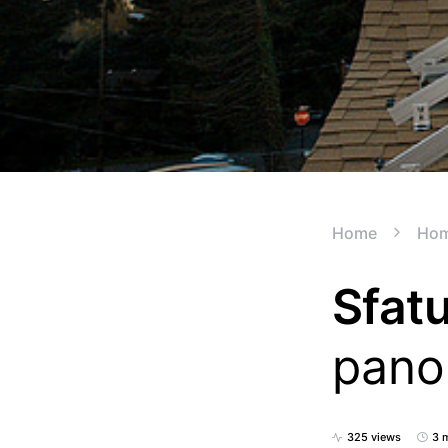
Home
Hom
Sfatu
panou
325 views
3 