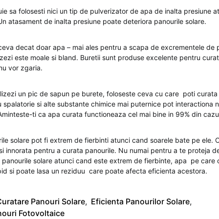
ie sa folosesti nici un tip de pulverizator de apa de inalta presiune a
 Un atasament de inalta presiune poate deteriora panourile solare.
tceva decat doar apa – mai ales pentru a scapa de excrementele de pa
izezi este moale si bland. Buretii sunt produse excelente pentru cura
nu vor zgaria.
ilizezi un pic de sapun pe burete, foloseste ceva cu care poti curata
 spalatorie si alte substante chimice mai puternice pot interactiona 
 Aminteste-ti ca apa curata functioneaza cel mai bine in 99% din cazur
ile solare pot fi extrem de fierbinti atunci cand soarele bate pe ele. 
 si innorata pentru a curata panourile. Nu numai pentru a te proteja d
ti panourile solare atunci cand este extrem de fierbinte, apa pe care 
id si poate lasa un reziduu care poate afecta eficienta acestora.
uratare Panouri Solare
,
Eficienta Panourilor Solare
,
nouri Fotovoltaice