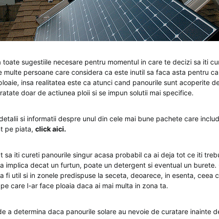
a toate sugestiile necesare pentru momentul in care te decizi sa iti cu
te multe persoane care considera ca este inutil sa faca asta pentru c
ploaie, insa realitatea este ca atunci cand panourile sunt acoperite 
ratate doar de actiunea ploii si se impun solutii mai specifice.
etalii si informatii despre unul din cele mai bune pachete care inclu
nt pe piata,
click aic
i.
 sa iti cureti panourile singur acasa probabil ca ai deja tot ce iti treb
va implica decat un furtun, poate un detergent si eventual un burete.
a fi util si in zonele predispuse la seceta, deoarece, in esenta, ceea c
 pe care l-ar face ploaia daca ai mai multa in zona ta.
 de a determina daca panourile solare au nevoie de curatare inainte d