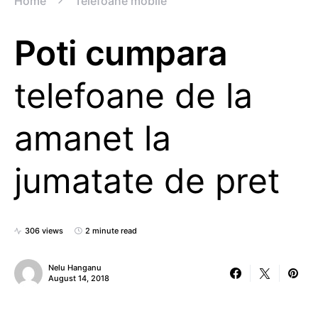
Home
Telefoane mobile
Poti cumpara
telefoane de la
amanet la
jumatate de pret
306 views
2 minute read
Nelu Hanganu
August 14, 2018