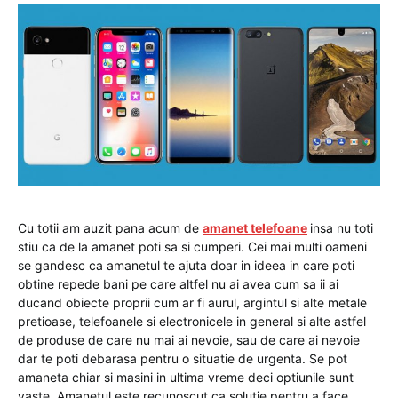
Cu totii am auzit pana acum de
amanet telefoane
insa nu toti
stiu ca de la amanet poti sa si cumperi. Cei mai multi oameni
se gandesc ca amanetul te ajuta doar in ideea in care poti
obtine repede bani pe care altfel nu ai avea cum sa ii ai
ducand obiecte proprii cum ar fi aurul, argintul si alte metale
pretioase, telefoanele si electronicele in general si alte astfel
de produse de care nu mai ai nevoie, sau de care ai nevoie
dar te poti debarasa pentru o situatie de urgenta. Se pot
amaneta chiar si masini in ultima vreme deci optiunile sunt
vaste. Amanetul este recunoscut ca solutie pentru a face