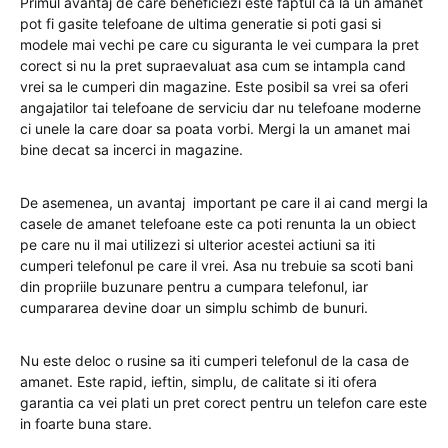
Primul avantaj de care beneficiezi este faptul ca la un amanet
pot fi gasite telefoane de ultima generatie si poti gasi si
modele mai vechi pe care cu siguranta le vei cumpara la pret
corect si nu la pret supraevaluat asa cum se intampla cand
vrei sa le cumperi din magazine. Este posibil sa vrei sa oferi
angajatilor tai telefoane de serviciu dar nu telefoane moderne
ci unele la care doar sa poata vorbi. Mergi la un amanet mai
bine decat sa incerci in magazine.
De asemenea, un avantaj important pe care il ai cand mergi la
casele de amanet telefoane este ca poti renunta la un obiect
pe care nu il mai utilizezi si ulterior acestei actiuni sa iti
cumperi telefonul pe care il vrei. Asa nu trebuie sa scoti bani
din propriile buzunare pentru a cumpara telefonul, iar
cumpararea devine doar un simplu schimb de bunuri.
Nu este deloc o rusine sa iti cumperi telefonul de la casa de
amanet. Este rapid, ieftin, simplu, de calitate si iti ofera
garantia ca vei plati un pret corect pentru un telefon care este
in foarte buna stare.