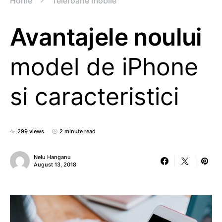
Home
Telefoane mobile
Avantajele noului
model de iPhone
si caracteristici
299 views
2 minute read
Nelu Hanganu
August 13, 2018