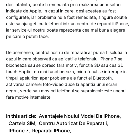
des intalnita, poate fi remediata prin realizarea unor setari
indicate de Apple. In cazul in care, desi acestea au fost
configurate, iar problema nu a fost remediata, singura solutie
este sa ajungeti cu telefonul intr-un centru de reparatii iPhone,
iar service-ul nostru poate reprezenta cea mai buna alegere
pe care o puteti face.
De asemenea, centrul nostru de reparatii ar putea fi solutia in
cazul in care observati ca aplicatiile telefonului iPhone 7 se
blocheaza sau se opresc fara motiv, functia 3D sau cea 3D
touch Haptic nu mai functioneaza, microfonul se intrerupe in
timpul apelurilor, apar probleme ale functiei Bluetooth,
activarea camerei foto-video duce la aparitia unui ecran
negru, verde sau mov ori telefonul se supraincalzeste uneori
fara motive intemeiate.
In this article:
Avantajele Noului Model De IPhone
,
Cartela SIM
,
Centru Autorizat De Reparatii
,
IPhone 7
,
Reparatii IPhone
,