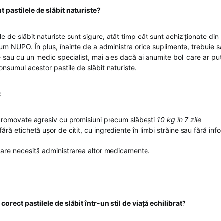
t pastilele de slăbit naturiste?
ele de slăbit naturiste sunt sigure, atât timp cât sunt achiziționate din
um NUPO. În plus, înainte de a administra orice suplimente, trebuie s
 sau cu un medic specialist, mai ales dacă ai anumite boli care ar pu
consumul acestor pastile de slăbit naturiste.
:
promovate agresiv cu promisiuni precum slăbești
10 kg în 7 zile
ără etichetă ușor de citit, cu ingrediente în limbi străine sau fără inf
are necesită administrarea altor medicamente.
orect pastilele de slăbit într-un stil de viață echilibrat?