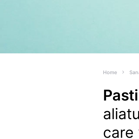
Home
San
Pasti
aliat
care 