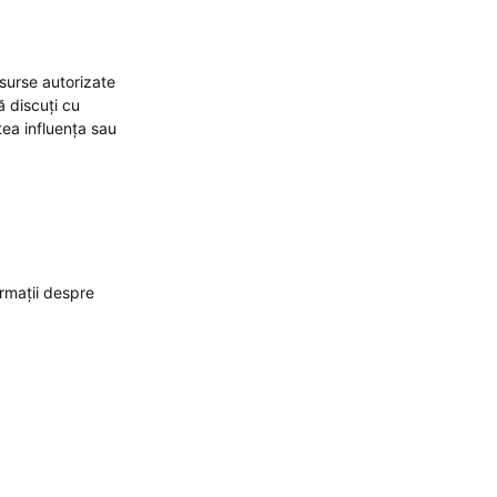
 surse autorizate
ă discuți cu
tea influența sau
ormații despre