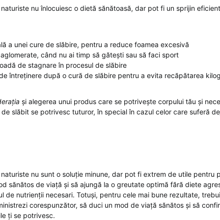
t naturiste nu înlocuiesc o dietă sănătoasă, dar pot fi un sprijin eficien
țială a unei cure de slăbire, pentru a reduce foamea excesivă
 aglomerate, când nu ai timp să gătești sau să faci sport
oadă de stagnare în procesul de slăbire
e întreținere după o cură de slăbire pentru a evita recăpătarea kilo
erația
și alegerea unui produs care se potrivește corpului tău și neces
 de slăbit se potrivesc tuturor, în special în cazul celor care suferă 
t naturiste nu sunt o soluție minune, dar pot fi extrem de utile pentru
d sănătos de viață și să ajungă la o greutate optimă fără diete agre
 de nutrienții necesari. Totuși, pentru cele mai bune rezultate, trebui
ministrezi corespunzător, să duci un mod de viață sănătos și să confi
e ți se potrivesc.