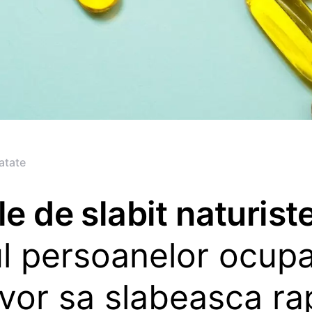
atate
le de slabit naturiste
ul persoanelor ocup
vor sa slabeasca ra