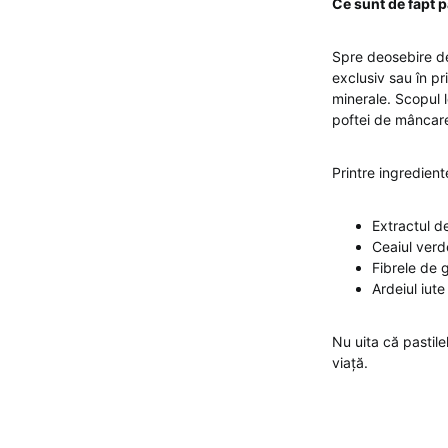
Ce sunt de fapt p
Spre deosebire de
exclusiv sau în pr
minerale. Scopul 
poftei de mâncare 
Printre ingredient
Extractul d
Ceaiul verd
Fibrele de 
Ardeiul iute
Nu uita că pastil
viață.