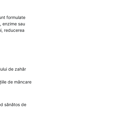
unt formulate
e, enzime sau
ui, reducerea
lului de zahăr
țiile de mâncare
od sănătos de