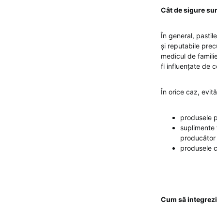
Cât de sigure sun
În general, pastil
și reputabile prec
medicul de familie
fi influențate de 
În orice caz, evită
produsele 
suplimente f
producător
produsele c
Cum să integrezi c