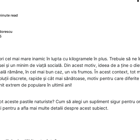
minute read
dorescu
5
i cel mai mare inamic în lupta cu kilogramele în plus. Trebuie să ne î
asei și un minim de viață socială. Din acest motiv, ideea de a ține o die
sală rămâne, în cel mai bun caz, un vis frumos. În acest context, tot 
uții discrete, rapide și cât mai sănătoase, motiv pentru care diferit
t extrem de populare în ultimii ani!
pt aceste pastile naturiste? Cum să alegi un supliment sigur pentru o
i pentru a afla mai multe detalii despre acest subiect.