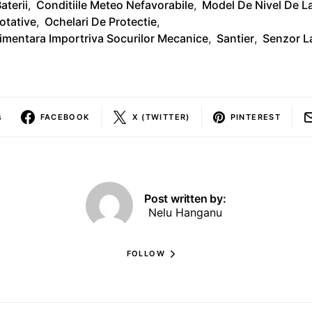
aterii
,
Conditiile Meteo Nefavorabile
,
Model De Nivel De La
otative
,
Ochelari De Protectie
,
limentara Importriva Socurilor Mecanice
,
Santier
,
Senzor L
s
FACEBOOK
X (TWITTER)
PINTEREST
Post written by:
Nelu Hanganu
FOLLOW