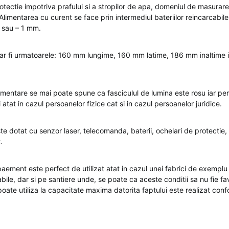
tectie impotriva prafului si a stropilor de apa, domeniul de masurare
limentarea cu curent se face prin intermediul bateriilor reincarcabile 
+ sau – 1 mm.
 ar fi urmatoarele: 160 mm lungime, 160 mm latime, 186 mm inaltime 
limentare se mai poate spune ca fasciculul de lumina este rosu iar pe
 atat in cazul persoanelor fizice cat si in cazul persoanelor juridice.
ste dotat cu senzor laser, telecomanda, baterii, ochelari de protectie, 
.
aement este perfect de utilizat atat in cazul unei fabrici de exemplu 
ile, dar si pe santiere unde, se poate ca aceste conditii sa nu fie fa
oate utiliza la capacitate maxima datorita faptului este realizat con