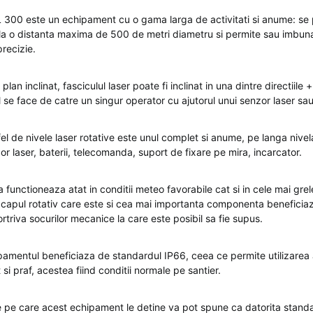
L 300 este un echipament cu o gama larga de activitati si anume: se 
er la o distanta maxima de 500 de metri diametru si permite sau imbun
precizie.
n plan inclinat, fasciculul laser poate fi inclinat in una dintre directiile 
l se face de catre un singur operator cu ajutorul unui senzor laser sau
el de nivele laser rotative este unul complet si anume, pe langa nivel
or laser, baterii, telecomanda, suport de fixare pe mira, incarcator.
a functioneaza atat in conditii meteo favorabile cat si in cele mai grel
 capul rotativ care este si cea mai importanta componenta beneficia
triva socurilor mecanice la care este posibil sa fie supus.
ipamentul beneficiaza de standardul IP66, ceea ce permite utilizarea 
 si praf, acestea fiind conditii normale pe santier.
e pe care acest echipament le detine va pot spune ca datorita stand