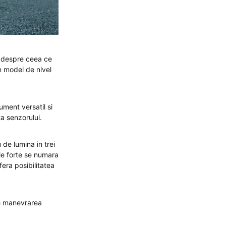
e despre ceea ce
n model de nivel
ment versatil si
ita senzorului.
 de lumina in trei
sale forte se numara
fera posibilitatea
te manevrarea