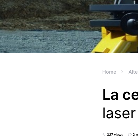
Home
Alte
La ce
laser
337 views
2 m