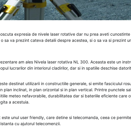
scuta expresia de nivele laser rotative dar nu prea aveti cunostint
o sa va prezint cateva detalii despre acestea, si o sa va si prezint u
ezentare am ales Nivela laser rotativa NL 300. Aceasta este un instru
copul lucrarilor din interiorul cladirilor, dar si in spatiile deschise dator
te destinat utilizarii in constructiile generale, si emite fasciculul rosu
n plan inclinat, in plan orizontal si in plan vertical. Printre punctele 
itiile meteo nefavorabile, durabilitatea dar si bateriile eficiente care o
ngita a acestuia.
este unul user friendly, care detine si telecomanda, ceea ce permi
distanta cu ajutorul telecomenzii.