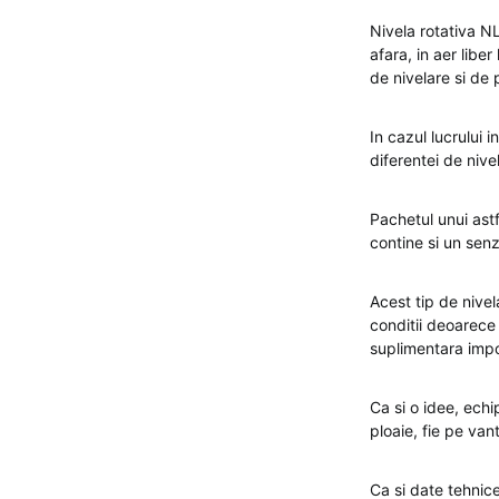
Nivela rotativa N
afara, in aer lib
de nivelare si de 
In cazul lucrului i
diferentei de nive
Pachetul unui astf
contine si un senz
Acest tip de nivel
conditii deoarece
suplimentara impor
Ca si o idee, ech
ploaie, fie pe vant
Ca si date tehnic