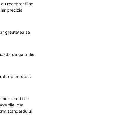
 cu receptor fiind
iar precizia
iar greutatea sa
rioada de garantie
raft de perete si
unde conditiile
vorabile, dar
form standardului