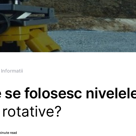
 Informatii
 se folosesc nivelel
 rotative?
inute read