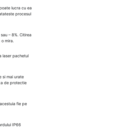
poate lucra cu ea
atateste procesul
+ sau – 8%. Citirea
 o mira.
a laser pachetul
e si mai urate
za de protectie
acestuia fie pe
ardului IP66