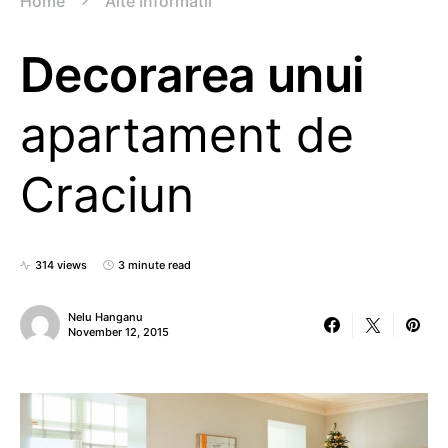
Home
Alte Informatii
Decorarea unui
apartament de
Craciun
314 views
3 minute read
Nelu Hanganu
November 12, 2015