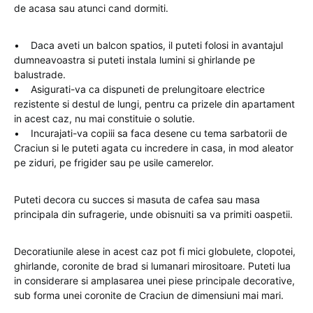
de acasa sau atunci cand dormiti.
• Daca aveti un balcon spatios, il puteti folosi in avantajul
dumneavoastra si puteti instala lumini si ghirlande pe
balustrade.
• Asigurati-va ca dispuneti de prelungitoare electrice
rezistente si destul de lungi, pentru ca prizele din apartament
in acest caz, nu mai constituie o solutie.
• Incurajati-va copiii sa faca desene cu tema sarbatorii de
Craciun si le puteti agata cu incredere in casa, in mod aleator
pe ziduri, pe frigider sau pe usile camerelor.
Puteti decora cu succes si masuta de cafea sau masa
principala din sufragerie, unde obisnuiti sa va primiti oaspetii.
Decoratiunile alese in acest caz pot fi mici globulete, clopotei,
ghirlande, coronite de brad si lumanari mirositoare. Puteti lua
in considerare si amplasarea unei piese principale decorative,
sub forma unei coronite de Craciun de dimensiuni mai mari.