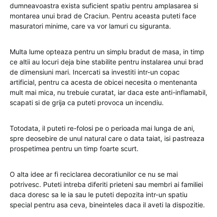
dumneavoastra exista suficient spatiu pentru amplasarea si
montarea unui brad de Craciun. Pentru aceasta puteti face
masuratori minime, care va vor lamuri cu siguranta.
Multa lume opteaza pentru un simplu bradut de masa, in timp
ce altii au locuri deja bine stabilite pentru instalarea unui brad
de dimensiuni mari. Incercati sa investiti intr-un copac
artificial, pentru ca acesta de obicei necesita o mentenanta
mult mai mica, nu trebuie curatat, iar daca este anti-inflamabil,
scapati si de grija ca puteti provoca un incendiu.
Totodata, il puteti re-folosi pe o perioada mai lunga de ani,
spre deosebire de unul natural care o data taiat, isi pastreaza
prospetimea pentru un timp foarte scurt.
O alta idee ar fi reciclarea decoratiunilor ce nu se mai
potrivesc. Puteti intreba diferiti prieteni sau membri ai familiei
daca doresc sa le ia sau le puteti depozita intr-un spatiu
special pentru asa ceva, bineinteles daca il aveti la dispozitie.