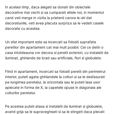
In acelasi timp, daca alegeti sa donati din obiectele
decorative mai vechi si sa cumparati altele noi, in momentul
cand veti merge in vizita la prietenii carora le-ati dat
decoratiunile, veti avea placuta surpriza sa le vedeti casele
decorate cu acestea.
Un sfat important este sa incercati sa folositi suprafata
peretilor din apartament cat mai mult posibil. Cei ce detin o
casa intotdeauna vor decora si peretii exteriori, cu instalatii de
iluminat, ghirlande de brad sau artificiale, flori si globulete.
Fiind in apartament, incercati sa folositi peretii din perimetrul
interior, puteti agata ghirlandele la colturi si sa le desfasurati
pe lungimea peretelui, la orizontala sau le puteti lasa usor
aplecate in forma de X, la capetele opuse in diagonala ale
colturilor peretelui.
Pe acestea puteti atasa si instalatii de iluminat si globulete,
avand grija sa le supravegheati si sa le stingeti daca plecati