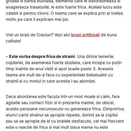
groase si barba stufoasa, elemente care le distorsioneaza si
exagereaza trasaturile, le este foarte frica. Acelasi lucru este
valabil si pentru clovni. O teama care se explica prin al treilea
motiv pe care il explicam mai jos.
Vrei un brad de Craciun? Vezi aici
brazi artificiali
de buna
calitate!
–
Este vorba despre frica de straini
. Una dintre temerile
copilariei, de asemenea foarte studiata, care incepe cu putin
timp inainte de anul vietii si apoi scade peste 3. Aceasta
teama are mult de-a face cu experientele bebelusilor cu
strainii si cu modul in care acestia i-au abordat.
Daca abordarea este facuta intr-un mod moale si calm, fara
agitatie sau contact fizic si in prezenta mamei, de obicei,
aceste persoane necunoscute nu genereaza frica. Dimpotriva,
atunci cand strainul se apropie repede, dorind sa ia copilul
sau sa se apropie de el cu bratele desfacute, cel mai frecvent
este o reactie de frica si mai mult daca mama nu este