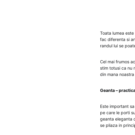
Toata lumea este d
fac diferenta si 
randul lui se poate
Cel mai frumos ac
stim totusi ca nu 
din mana noastra
Geanta – practica
Este important sa t
pe care le porti s
geanta eleganta d
se pliaza in princi