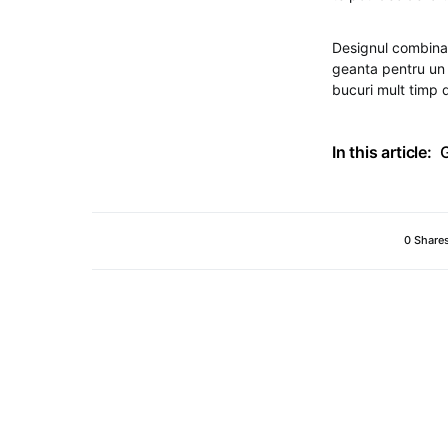
Designul combinat
geanta pentru un l
bucuri mult timp d
In this article:
G
0 Share