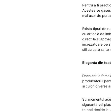
Pentru a fi practi
Acestea se gasesc i
mai usor de purtat
Exista tipuri de ru
cu articole de im
directiile si apro
increzatoare pe st
stil cu care sa te 
Eleganta din toa
Daca esti o femeie
producatorul pent
si culori diverse 
Stii momentul ace
siguranta vei plas
te poti decide la 