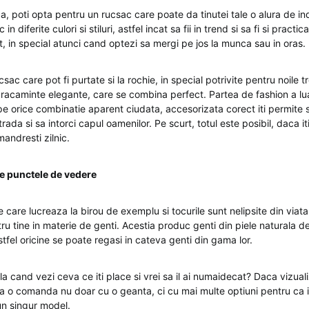
ca, poti opta pentru un rucsac care poate da tinutei tale o alura de i
n diferite culori si stiluri, astfel incat sa fii in trend si sa fi si pract
, in special atunci cand optezi sa mergi pe jos la munca sau in oras.
csac care pot fi purtate si la rochie, in special potrivite pentru noile t
bracaminte elegante, care se combina perfect. Partea de fashion a lua
ape orice combinatie aparent ciudata, accesorizata corect iti permite 
rada si sa intorci capul oamenilor. Pe scurt, totul este posibil, daca it
mandresti zilnic.
te punctele de vedere
 care lucreaza la birou de exemplu si tocurile sunt nelipsite din viat
ru tine in materie de genti. Acestia produc genti din piele naturala 
astfel oricine se poate regasi in cateva genti din gama lor.
la cand vezi ceva ce iti place si vrei sa il ai numaidecat? Daca vizua
a o comanda nu doar cu o geanta, ci cu mai multe optiuni pentru ca iti
un singur model.