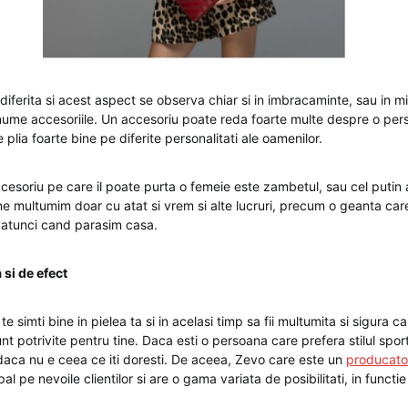
iferita si acest aspect se observa chiar si in imbracaminte, sau in mic
anume accesoriile. Un accesoriu poate reda foarte multe despre o pers
 plia foarte bine pe diferite personalitati ale oamenilor.
cesoriu pe care il poate purta o femeie este zambetul, sau cel putin
ne multumim doar cu atat si vrem si alte lucruri, precum o geanta care
 atunci cand parasim casa.
 si de efect
e simti bine in pielea ta si in acelasi timp sa fii multumita si sigura c
unt potrivite pentru tine. Daca esti o persoana care prefera stilul spo
aca nu e ceea ce iti doresti. De aceea, Zevo care este un
producato
pal pe nevoile clientilor si are o gama variata de posibilitati, in funct