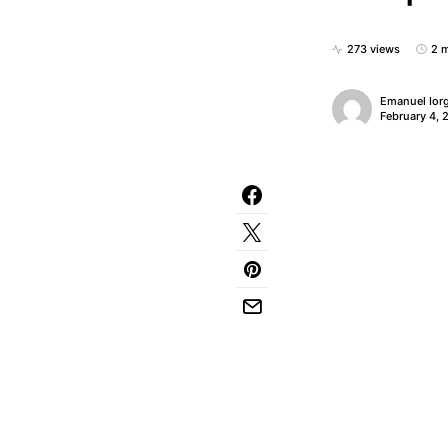
273 views
2 m
Emanuel Ior
February 4, 