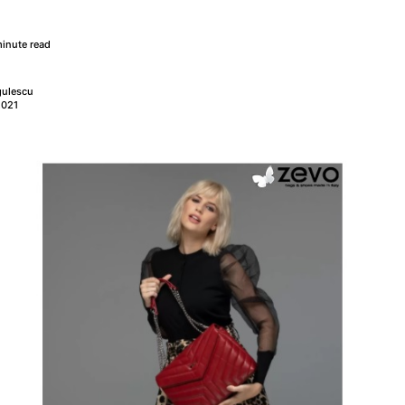
inute read
gulescu
2021