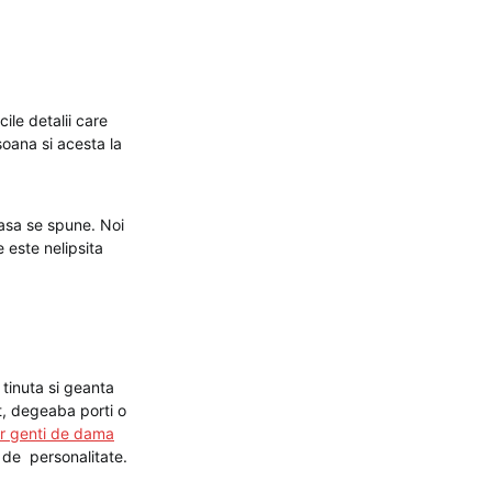
ile detalii care
oana si acesta la
 asa se spune. Noi
 este nelipsita
a tinuta si geanta
rt, degeaba porti o
r genti de dama
ie de personalitate.