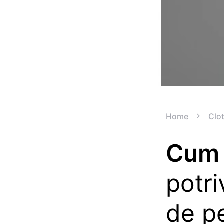
Home
Clo
Cum 
potri
de pe