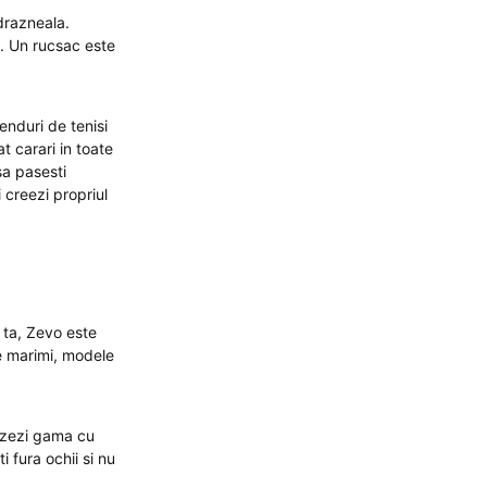
ndrazneala.
ica. Un rucsac este
renduri de tenisi
t carari in toate
sa pasesti
i creezi propriul
a ta, Zevo este
de marimi, modele
lizezi gama cu
 fura ochii si nu