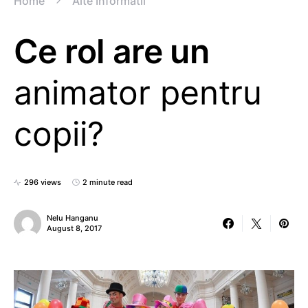
Home
Alte Informatii
Ce rol are un
animator pentru
copii?
296 views
2 minute read
Nelu Hanganu
August 8, 2017