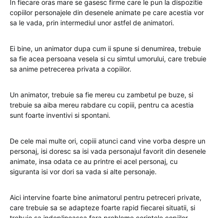
In fiecare oras mare se gasesc firme care le pun la dispozitie
copiilor personajele din desenele animate pe care acestia vor
sa le vada, prin intermediul unor astfel de animatori.
Ei bine, un animator dupa cum ii spune si denumirea, trebuie
sa fie acea persoana vesela si cu simtul umorului, care trebuie
sa anime petrecerea privata a copiilor.
Un animator, trebuie sa fie mereu cu zambetul pe buze, si
trebuie sa aiba mereu rabdare cu copiii, pentru ca acestia
sunt foarte inventivi si spontani.
De cele mai multe ori, copiii atunci cand vine vorba despre un
personaj, isi doresc sa isi vada personajul favorit din desenele
animate, insa odata ce au printre ei acel personaj, cu
siguranta isi vor dori sa vada si alte personaje.
Aici intervine foarte bine animatorul pentru petreceri private,
care trebuie sa se adapteze foarte rapid fiecarei situatii, si
trebuie sa indeplineasca fara probleme cerintele copiilor.