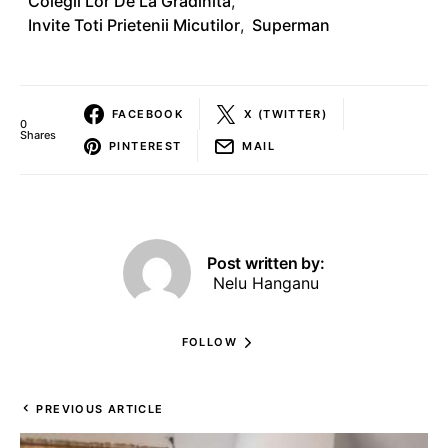
Colegii Lor De La Gradinita
,
Invite Toti Prietenii Micutilor
,
Superman
FACEBOOK
X (TWITTER)
0
Shares
PINTEREST
MAIL
Post written by:
Nelu Hanganu
FOLLOW
PREVIOUS ARTICLE