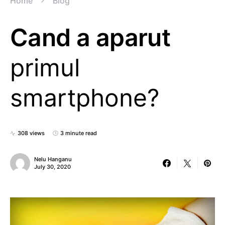
Home
Blog
Cand a aparut
primul
smartphone?
308 views
3 minute read
Nelu Hanganu
July 30, 2020