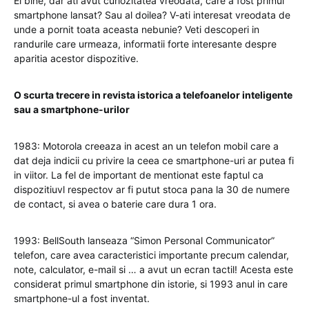
Ei bine, dar ati avut curiozitatea vreodata, care a fost primul
smartphone lansat? Sau al doilea? V-ati interesat vreodata de
unde a pornit toata aceasta nebunie? Veti descoperi in
randurile care urmeaza, informatii forte interesante despre
aparitia acestor dispozitive.
O scurta trecere in revista istorica a telefoanelor inteligente
sau a smartphone-urilor
1983: Motorola creeaza in acest an un telefon mobil care a
dat deja indicii cu privire la ceea ce smartphone-uri ar putea fi
in viitor. La fel de important de mentionat este faptul ca
dispozitiuvl respectov ar fi putut stoca pana la 30 de numere
de contact, si avea o baterie care dura 1 ora.
1993: BellSouth lanseaza “Simon Personal Communicator”
telefon, care avea caracteristici importante precum calendar,
note, calculator, e-mail si … a avut un ecran tactil! Acesta este
considerat primul smartphone din istorie, si 1993 anul in care
smartphone-ul a fost inventat.