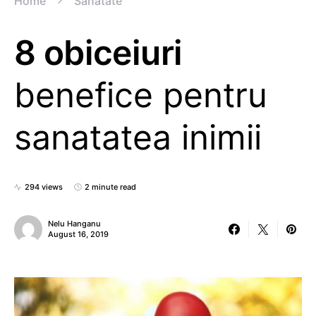
Home
Sanatate
8 obiceiuri
benefice pentru
sanatatea inimii
294 views
2 minute read
Nelu Hanganu
August 16, 2019