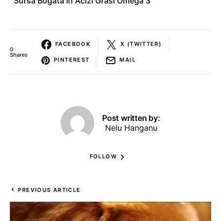
Sursa Bogata In Acizi Grasi Omega 3
FACEBOOK
X (TWITTER)
0
Shares
PINTEREST
MAIL
Post written by:
Nelu Hanganu
FOLLOW
PREVIOUS ARTICLE